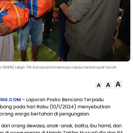
BNPB) Letjen TNI Suharyantomeninjau lokasi terdampak tanah
A
A
A
UNG.COM
– Laporan Posko Bencana Terpadu
bang pada hari Rabu (10/1/2024) menyebutkan
orang warga bertahan di pengungsian.
 dari orang dewasa, anak-anak, balita, ibu hamil, dan
n di pengungsian di Majelis Taklim NurrusSyifa dan RA