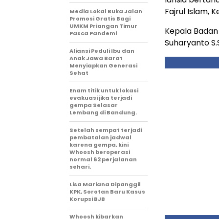
Fajrul Islam,
Media Lokal Buka Jalan
Promosi Gratis Bagi
UMKM Priangan Timur
Kepala Badan 
Pasca Pandemi
Suharyanto S.
Aliansi Peduli Ibu dan
Anak Jawa Barat
Menyiapkan Generasi
Sehat
Enam titik untuk lokasi
evakuasi jika terjadi
gempa Selasar
Lembang di Bandung.
Setelah sempat terjadi
pembatalan jadwal
karena gempa, kini
Whoosh beroperasi
normal 62 perjalanan
sehari.
Lisa Mariana Dipanggil
KPK, Sorotan Baru Kasus
Korupsi BJB
Whoosh kibarkan