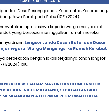
SCROLL TO RESUME CONTENT
ipondok, Desa Pesanggrahan, Kecamatan Kasomalang,
ang, Jawa Barat pada Rabu (10/1/2024).
menyatakan apresiasinya kepada warga masyarakat
ndok yang bersedia meninggalkan rumah mereka.
innya di sini :
Longsor Landa Dusun Batur dan Dusun
anjarnegara, Warga Mengungsi ke Rumah Kerabat
ya berdekatan dengan lokasi terjadinya tanah longsor
7/1/2024) lalu.
MENGAKUISISI SAHAM MAYORITAS DI UNDERSCORE
ERUSAHAAN INDUK MAGLIANO, SEBAGAI LANGKAH
M MEMBANGUN PLATFORM MEREK MEWAH ITALIA