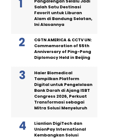
Pangalengan Selalu Jadi
Salah Satu Destinasi
Favorit untuk Liburan
Alam di Bandung Selatan,
Ini Alasannya
CGTN AMERICA & CCTV UN:
Commemoration of 55th
Anniversary of Ping-Pong
Diplomacy Held in Beijing
Haier Biomedical
Tampilkan Platform
Digital untuk Pengelolaan
Bank Darah di Ajang ISBT
Congress 2026, Perkuat
Transformasi sebagai
Mitra Solusi Menyeluruh
Lianlian DigiTech dan
UnionPay International
Kembangkan Solusi