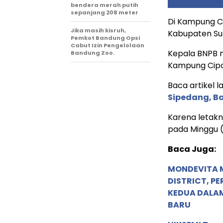
bendera merah putih
sepanjang 208 meter
Di Kampung C
Jika masih kisruh,
Kabupaten Sub
Pemkot Bandung Opsi
Cabut Izin Pengelolaan
Kepala BNPB 
Bandung Zoo.
Kampung Cipo
Baca artikel la
Sipedang, B
Karena letakn
pada Minggu (
Baca Juga:
MONDEVITA 
DISTRICT, P
KEDUA DALA
BARU