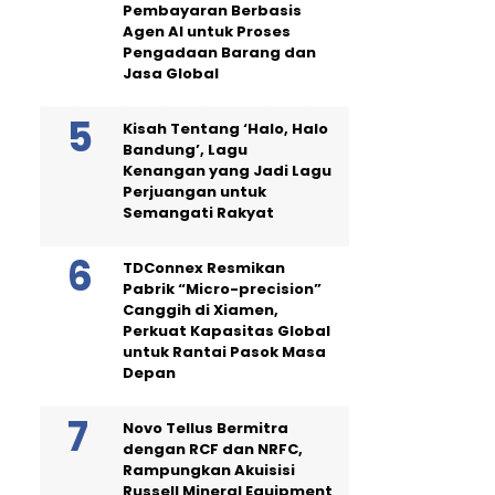
Pembayaran Berbasis
Agen AI untuk Proses
Pengadaan Barang dan
Jasa Global
Kisah Tentang ‘Halo, Halo
Bandung’, Lagu
Kenangan yang Jadi Lagu
Perjuangan untuk
Semangati Rakyat
TDConnex Resmikan
Pabrik “Micro-precision”
Canggih di Xiamen,
Perkuat Kapasitas Global
untuk Rantai Pasok Masa
Depan
Novo Tellus Bermitra
dengan RCF dan NRFC,
Rampungkan Akuisisi
Russell Mineral Equipment