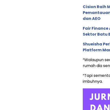
Cision Raih
Pemantauan d
dan AEO
Fair Financ
Sektor Batu 
Shueisha Pe
Platform Ma
“Walaupun sec
rumah dia send
“Tapi sementa
imbuhnya.