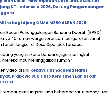
pilkan Solusi Penyimpanan Data untuk Seluruh
 Ajang DTI Indonesia 2026, Dukung Pengembangan
enggara
 Mitra bagi Ajang GSMA M360 ASEAN 2026
ran Badan Penanggulangan Bencana Daerah (BPBD)
daknya 40 rumah warga terancam pergerakan tanah
an tanah longsor di Desa Cipondok tersebut.
Subang yang terkena bencana juga meningkat
, mereka mau meninggalkan rumah.”
en video, di sini:
Kekayaan Indonesia Harus
akyat, Prabowo Subianto Komitmen Lanjutkan
irisasi
i tempat pengungsian, ada beberapa ratus orang,” ujar