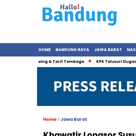
HOME
BANDUNG RAYA
JAWA BARAT
NAS
Energi, Boeing & Tarif Tembaga
KPK Telusuri Dugaan Korups
Home
Jawa Barat
/
Khawatir Longsor Sus