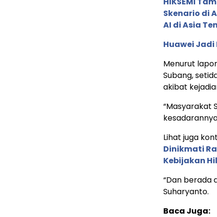
HIKSEMI Tam
Skenario di
AI di Asia T
Huawei Jadi
Menurut lapo
Subang, seti
akibat kejadi
“Masyarakat 
kesadarannya
Lihat juga kont
Dinikmati R
Kebijakan Hil
“Dan berada d
Suharyanto.
Baca Juga: