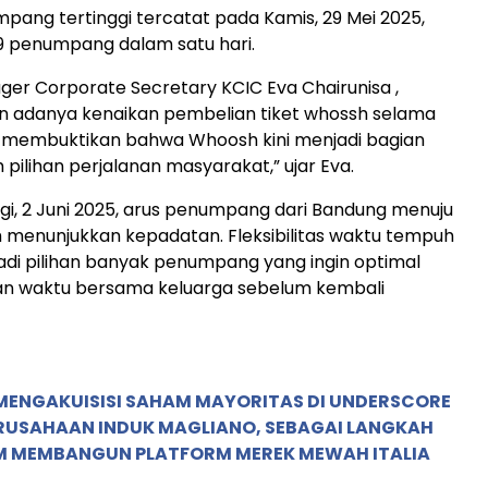
ang tertinggi tercatat pada Kamis, 29 Mei 2025,
9 penumpang dalam satu hari.
er Corporate Secretary KCIC Eva Chairunisa ,
adanya kenaikan pembelian tiket whossh selama
ini membuktikan bahwa Whoosh kini menjadi bagian
pilihan perjalanan masyarakat,” ujar Eva.
gi, 2 Juni 2025, arus penumpang dari Bandung menuju
 menunjukkan kepadatan. Fleksibilitas waktu tempuh
di pilihan banyak penumpang yang ingin optimal
 waktu bersama keluarga sebelum kembali
MENGAKUISISI SAHAM MAYORITAS DI UNDERSCORE
ERUSAHAAN INDUK MAGLIANO, SEBAGAI LANGKAH
M MEMBANGUN PLATFORM MEREK MEWAH ITALIA