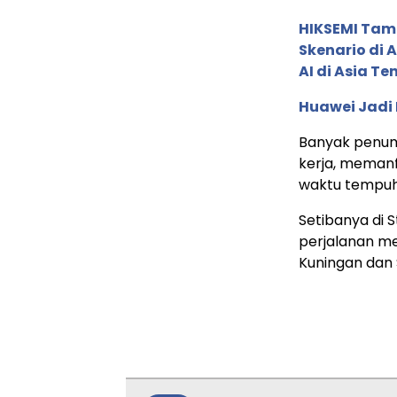
HIKSEMI Tam
Skenario di
AI di Asia T
Huawei Jadi
Banyak penum
kerja, memanf
waktu tempuh
Setibanya di 
perjalanan me
Kuningan dan 