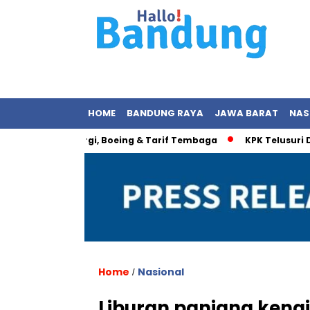
HOME
BANDUNG RAYA
JAWA BARAT
NAS
onesia: Energi, Boeing & Tarif Tembaga
KPK Telusuri Dugaa
Home
Nasional
/
Liburan panjang kenaik