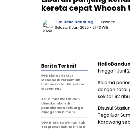
kereta cepat Whoosh t
Tim Hallo Bandung
- Pewarta
Selasa, 3 Juni 2025
- 21:43 WIB
HalloBandu
Berita Terkait
hingga 1 Juni 
FGD Lintas Sektor
Menandai Peresmian
Selama period
Indonesia for Palestine
Movement
dengan total
sekitar 92 ri
Acil Bimbo wafat dan
dimakamkan di
Disusul Stasi
pemakaman keluarga
Cipageran Cimahi.
Tegalluar Sum
Karawang seb
GPK RI Minta Warga Tak
Terprovokasi: Hati-Hati