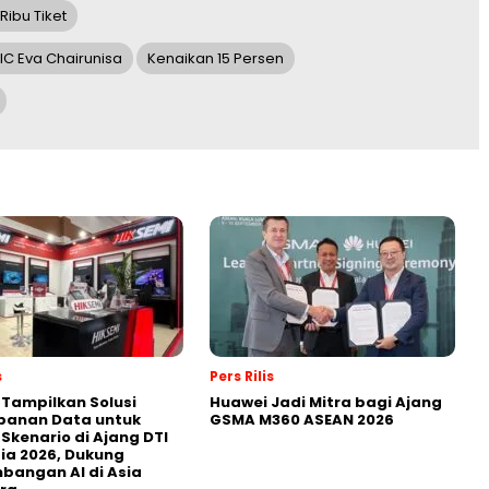
 Ribu Tiket
C Eva Chairunisa
Kenaikan 15 Persen
s
Pers Rilis
 Tampilkan Solusi
Huawei Jadi Mitra bagi Ajang
panan Data untuk
GSMA M360 ASEAN 2026
 Skenario di Ajang DTI
ia 2026, Dukung
angan AI di Asia