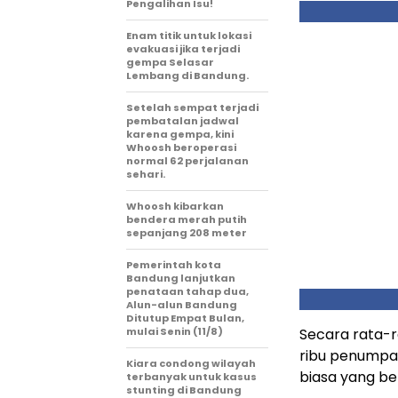
Pengalihan Isu!
Enam titik untuk lokasi
evakuasi jika terjadi
gempa Selasar
Lembang di Bandung.
Setelah sempat terjadi
pembatalan jadwal
karena gempa, kini
Whoosh beroperasi
normal 62 perjalanan
sehari.
Whoosh kibarkan
bendera merah putih
sepanjang 208 meter
Pemerintah kota
Bandung lanjutkan
penataan tahap dua,
Alun-alun Bandung
Ditutup Empat Bulan,
mulai Senin (11/8)
Secara rata-r
ribu penumpan
Kiara condong wilayah
biasa yang be
terbanyak untuk kasus
stunting di Bandung