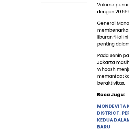
Volume penump
dengan 20.66
General Manag
membenarkan 
liburan.”Hal 
penting dalam 
Pada Senin pa
Jakarta masih
Whoosh menja
memanfaatkan
beraktivitas.
Baca Juga:
MONDEVITA 
DISTRICT, P
KEDUA DALA
BARU