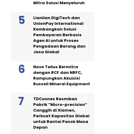
Mitra Solusi Menyeluruh
Lianlian DigiTech dan
UnionPay International
Kembangkan Solusi
Pembayaran Berbasis
Agen AI untuk Proses
Pengadaan Barang dan
Jasa Global
Novo Tellus Bermitra
dengan RCF dan NRFC,
Rampungkan Akuisisi
Russell Mineral Equipment
TDConnex Resmikan
Pabrik “Micro-precision”
Canggih di Xiamen,
Perkuat Kapasitas Global
untuk Rantai Pasok Masa
Depan