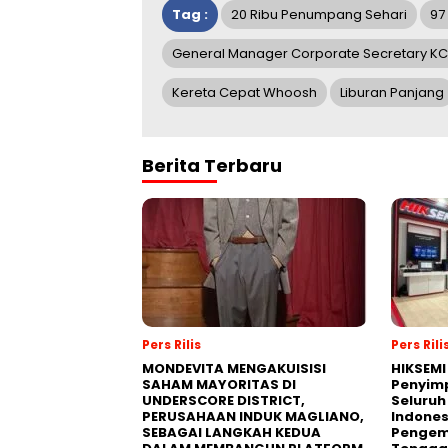
Tag :
20 Ribu Penumpang Sehari
97
General Manager Corporate Secretary KCI
Kereta Cepat Whoosh
Liburan Panjang
Berita Terbaru
Pers Rilis
Pers Rili
MONDEVITA MENGAKUISISI
HIKSEMI
SAHAM MAYORITAS DI
Penyim
UNDERSCORE DISTRICT,
Seluruh
PERUSAHAAN INDUK MAGLIANO,
Indones
SEBAGAI LANGKAH KEDUA
Pengemb