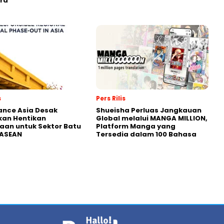
ra
s
Pers Rilis
nance Asia Desak
Shueisha Perluas Jangkauan
kan Hentikan
Global melalui MANGA MILLION,
an untuk Sektor Batu
Platform Manga yang
 ASEAN
Tersedia dalam 100 Bahasa