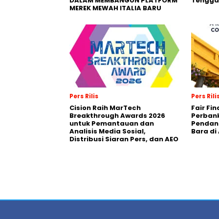
DALAM MEMBANGUN PLATFORM
Tengga
MEREK MEWAH ITALIA BARU
Pers Rilis
Pers Rili
Cision Raih MarTech
Fair Fi
Breakthrough Awards 2026
Perban
untuk Pemantauan dan
Pendana
Analisis Media Sosial,
Bara di
Distribusi Siaran Pers, dan AEO