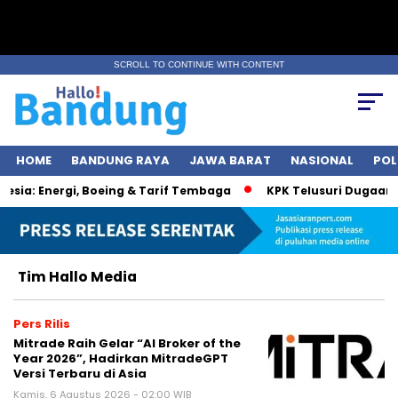
SCROLL TO CONTINUE WITH CONTENT
HOME
BANDUNG RAYA
JAWA BARAT
NASIONAL
POL
a: Energi, Boeing & Tarif Tembaga
KPK Telusuri Dugaan Kor
Tim Hallo Media
Pers Rilis
Mitrade Raih Gelar “AI Broker of the
Year 2026”, Hadirkan MitradeGPT
Versi Terbaru di Asia
Kamis, 6 Agustus 2026 - 02:00 WIB