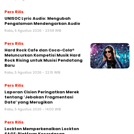
Pers Rilis
UNISOC Lyric Audio: Mengubah
Pengalaman Mendengarkan Audio
Rabu, 5 Agustus 2026 - 23:58 WIB
Pers Rilis
Hard Rock Cafe dan Coca-Cola®
Meluncurkan Kompetisi Musik Hard
Rock Rising untuk Musisi Pendatang
Baru
Rabu, 5 Agustus 2026 - 22:15 WIB
Pers Rilis
Laporan Cision Peringatkan Merek
tentang ‘Jebakan Fragmentasi
Data’ yang Merugikan
Rabu, 5 Agustus 2026 - 14:00 WIB
Pers Rilis
Lockton Memperkenalkan Lockton
SAGE: Platform Kecerdasan