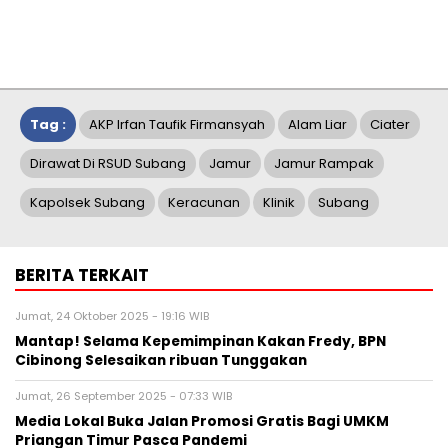
Tag :
AKP Irfan Taufik Firmansyah
Alam Liar
Ciater
Dirawat Di RSUD Subang
Jamur
Jamur Rampak
Kapolsek Subang
Keracunan
Klinik
Subang
BERITA TERKAIT
Jumat, 24 Oktober 2025 - 19:16 WIB
Mantap! Selama Kepemimpinan Kakan Fredy, BPN
Cibinong Selesaikan ribuan Tunggakan
Jumat, 26 September 2025 - 07:33 WIB
Media Lokal Buka Jalan Promosi Gratis Bagi UMKM
Priangan Timur Pasca Pandemi