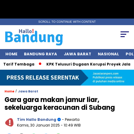
SCROLL TO CONTINUE WITH CONTENT
HOME
BANDUNG RAYA
JAWA BARAT
NASIONAL
POL
arif Tembaga
KPK Telusuri Dugaan Korupsi Proyek Jalan, Bob
/
Home
Jawa Barat
Gara gara makan jamur liar,
sekeluarga keracunan di Subang
Tim Hallo Bandung
- Pewarta
Kamis, 30 Januari 2025
- 10:49 WIB