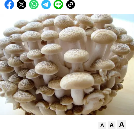
A
A
A