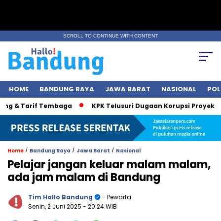
SCROLL TO CONTINUE WITH CONTENT
HOME
BANDUNG RAYA
JAWA BARAT
NASIONAL
POL
g & Tarif Tembaga
KPK Telusuri Dugaan Korupsi Proyek Jalan
/
/
/
Home
Bandung Raya
Jawa Barat
Nasional
Pelajar jangan keluar malam malam,
ada jam malam di Bandung
Tim Hallo Bandung
- Pewarta
Senin, 2 Juni 2025
- 20:24 WIB