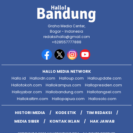
Graha Media Center,
Bogor - Indonesia
redaksihallo@gmail.com
+628557777888
HALLO MEDIA NETWORK
Hallo.id
Halloidn.com
Halloup.com
Halloupdate.com
Hallotokoh.com
Hallokampus.com
Hallopresiden.com
Hallojabar.com
Hallobandung.com
Hallotangsel.com
Hallokaltim.com
Hallopapua.com
Hallosolo.com
HISTORI MEDIA
KODE ETIK
TIM REDAKSI
MEDIA SIBER
KONTAK IKLAN
HAK JAWAB