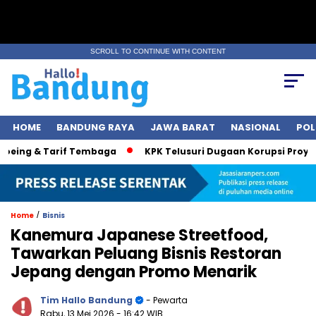
SCROLL TO CONTINUE WITH CONTENT
HOME
BANDUNG RAYA
JAWA BARAT
NASIONAL
POL
ing & Tarif Tembaga
KPK Telusuri Dugaan Korupsi Proyek Ja
/
Home
Bisnis
Kanemura Japanese Streetfood,
Tawarkan Peluang Bisnis Restoran
Jepang dengan Promo Menarik
Tim Hallo Bandung
- Pewarta
Rabu, 13 Mei 2026
- 16:42 WIB