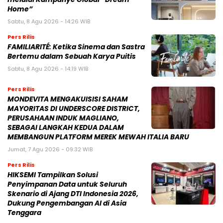
Home”
Sabtu, 8 Agu 2026 - 14:26 WIB
Pers Rilis
FAMILIARITÉ: Ketika Sinema dan Sastra
Bertemu dalam Sebuah Karya Puitis
Sabtu, 8 Agu 2026 - 14:19 WIB
Pers Rilis
MONDEVITA MENGAKUISISI SAHAM
MAYORITAS DI UNDERSCORE DISTRICT,
PERUSAHAAN INDUK MAGLIANO,
SEBAGAI LANGKAH KEDUA DALAM
MEMBANGUN PLATFORM MEREK MEWAH ITALIA BARU
Jumat, 7 Agu 2026 - 09:32 WIB
Pers Rilis
HIKSEMI Tampilkan Solusi
Penyimpanan Data untuk Seluruh
Skenario di Ajang DTI Indonesia 2026,
Dukung Pengembangan AI di Asia
Tenggara