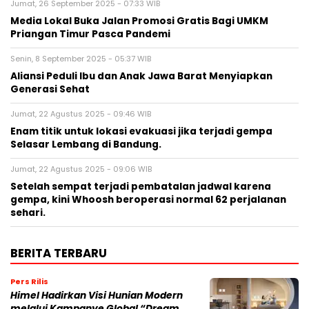
Jumat, 26 September 2025 - 07:33 WIB
Media Lokal Buka Jalan Promosi Gratis Bagi UMKM
Priangan Timur Pasca Pandemi
Senin, 8 September 2025 - 05:37 WIB
Aliansi Peduli Ibu dan Anak Jawa Barat Menyiapkan
Generasi Sehat
Jumat, 22 Agustus 2025 - 09:46 WIB
Enam titik untuk lokasi evakuasi jika terjadi gempa
Selasar Lembang di Bandung.
Jumat, 22 Agustus 2025 - 09:06 WIB
Setelah sempat terjadi pembatalan jadwal karena
gempa, kini Whoosh beroperasi normal 62 perjalanan
sehari.
BERITA TERBARU
Pers Rilis
Himel Hadirkan Visi Hunian Modern
melalui Kampanye Global “Dream