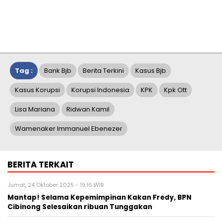
Tag :
Bank Bjb
Berita Terkini
Kasus Bjb
Kasus Korupsi
Korupsi Indonesia
KPK
Kpk Ott
Lisa Mariana
Ridwan Kamil
Wamenaker Immanuel Ebenezer
BERITA TERKAIT
Jumat, 24 Oktober 2025 - 19:16 WIB
Mantap! Selama Kepemimpinan Kakan Fredy, BPN
Cibinong Selesaikan ribuan Tunggakan