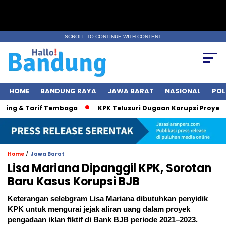
SCROLL TO CONTINUE WITH CONTENT
HOME
BANDUNG RAYA
JAWA BARAT
NASIONAL
POL
g & Tarif Tembaga
KPK Telusuri Dugaan Korupsi Proyek Jalan
/
Home
Jawa Barat
Lisa Mariana Dipanggil KPK, Sorotan
Baru Kasus Korupsi BJB
Keterangan selebgram Lisa Mariana dibutuhkan penyidik
KPK untuk mengurai jejak aliran uang dalam proyek
pengadaan iklan fiktif di Bank BJB periode 2021–2023.