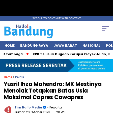
SCROLL TO CONTINUE WITH CONTENT
HOME
BANDUNG RAYA
JAWA BARAT
NASIONAL
POL
 Tembaga
KPK Telusuri Dugaan Korupsi Proyek Jalan, Bobby N
/
Home
Politik
Yusril Ihza Mahendra: MK Mestinya
Menolak Tetapkan Batas Usia
Maksimal Capres Cawapres
Tim Hallo Media
- Pewarta
Jumat, 20 Oktober 2023
- 11:20 WIB