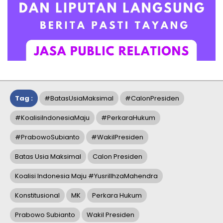
Tag :
#BatasUsiaMaksimal
#CalonPresiden
#KoalisiIndonesiaMaju
#PerkaraHukum
#PrabowoSubianto
#WakilPresiden
Batas Usia Maksimal
Calon Presiden
Koalisi Indonesia Maju #YusrilIhzaMahendra
Konstitusional
MK
Perkara Hukum
Prabowo Subianto
Wakil Presiden