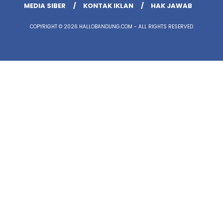
MEDIA SIBER
KONTAK IKLAN
HAK JAWAB
COPYRIGHT © 2026 HALLOBANDUNG.COM - ALL RIGHTS RESERVED