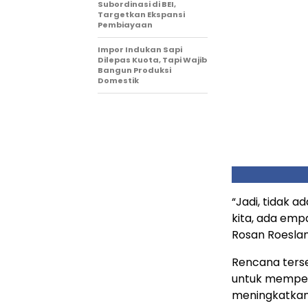
Subordinasi di BEI,
Targetkan Ekspansi
Pembiayaan
Impor Indukan Sapi
Dilepas Kuota, Tapi Wajib
Bangun Produksi
Domestik
“Jadi, tidak 
kita, ada empa
Rosan Roeslani
Rencana terse
untuk memperk
meningkatkan 