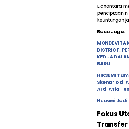
Danantara me
penciptaan ni
keuntungan j
Baca Juga:
MONDEVITA 
DISTRICT, P
KEDUA DALA
BARU
HIKSEMI Tam
Skenario di
AI di Asia T
Huawei Jadi
Fokus Ut
Transfer