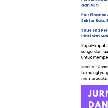
dan AEO
Fair Financ
Sektor Batu 
Shueisha Pe
Platform Ma
Kapal-kapal je
sungai dan la
untuk memperku
Menurut Rosan,
teknologi ya
memproduksi k