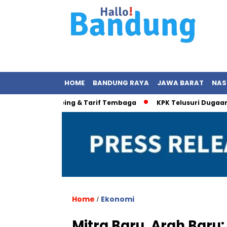
HOME
BANDUNG RAYA
JAWA BARAT
NAS
Energi, Boeing & Tarif Tembaga
KPK Telusuri Dugaan Korupsi
Home
Ekonomi
/
Mitra Baru, Arah Baru