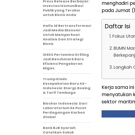
Press Release Berbayar:
menghadiri per
Investasi Komunikasi
pada Jumat (
Publik yang Terukur
untuk Bisnis Anda
Daftar Isi
Hallo.id Bertransformasi
Jadi Media Ekonomi
Untuk Memperkuat
Fokus Utam
Analisis Dan Strategi
Bisnis
BUMN Mari
IDESS Pertamina Drilling
Berkepan
Jadi Benchmark Baru
Efisiensi Pengeboran
Langkah G
Migas
Trump Klaim
Kesepakatan Baru AS–
Kerja sama ini
Indonesia: Energi, Boeing
& Tarif Tembaga
menyatukan k
sektor mariti
Biochar Indonesia: Dari
Laboratorium ke Pusat
Perdagangan Karbon
Global
Bank BJB Syariah
Catatkan Sukuk