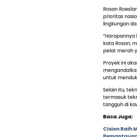
Rosan Roeslani
prioritas nas
lingkungan dan
“Harapannya k
kata Rosan, 
pelat merah y
Proyek ini a
mengandalkan 
untuk menduku
Selain itu, te
termasuk tekn
tangguh di ka
Baca Juga:
Cision Raih
Pemantauan d