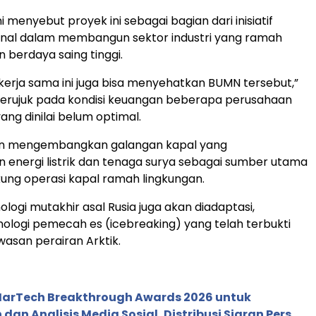
 menyebut proyek ini sebagai bagian dari inisiatif
ional dalam membangun sektor industri yang ramah
 berdaya saing tinggi.
erja sama ini juga bisa menyehatkan BUMN tersebut,”
merujuk pada kondisi keuangan beberapa perusahaan
ang dinilai belum optimal.
kan mengembangkan galangan kapal yang
energi listrik dan tenaga surya sebagai sumber utama
ng operasi kapal ramah lingkungan.
knologi mutakhir asal Rusia juga akan diadaptasi,
ologi pemecah es (icebreaking) yang telah terbukti
wasan perairan Arktik.
 MarTech Breakthrough Awards 2026 untuk
an Analisis Media Sosial, Distribusi Siaran Pers,