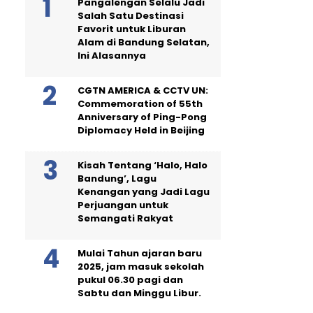
Pangalengan Selalu Jadi
Salah Satu Destinasi
Favorit untuk Liburan
Alam di Bandung Selatan,
Ini Alasannya
CGTN AMERICA & CCTV UN:
Commemoration of 55th
Anniversary of Ping-Pong
Diplomacy Held in Beijing
Kisah Tentang ‘Halo, Halo
Bandung’, Lagu
Kenangan yang Jadi Lagu
Perjuangan untuk
Semangati Rakyat
Mulai Tahun ajaran baru
2025, jam masuk sekolah
pukul 06.30 pagi dan
Sabtu dan Minggu Libur.