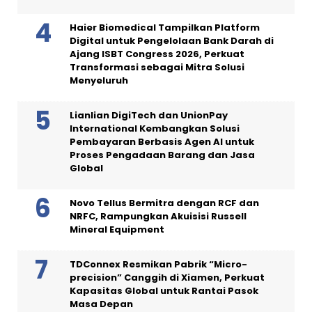
Haier Biomedical Tampilkan Platform
Digital untuk Pengelolaan Bank Darah di
Ajang ISBT Congress 2026, Perkuat
Transformasi sebagai Mitra Solusi
Menyeluruh
Lianlian DigiTech dan UnionPay
International Kembangkan Solusi
Pembayaran Berbasis Agen AI untuk
Proses Pengadaan Barang dan Jasa
Global
Novo Tellus Bermitra dengan RCF dan
NRFC, Rampungkan Akuisisi Russell
Mineral Equipment
TDConnex Resmikan Pabrik “Micro-
precision” Canggih di Xiamen, Perkuat
Kapasitas Global untuk Rantai Pasok
Masa Depan