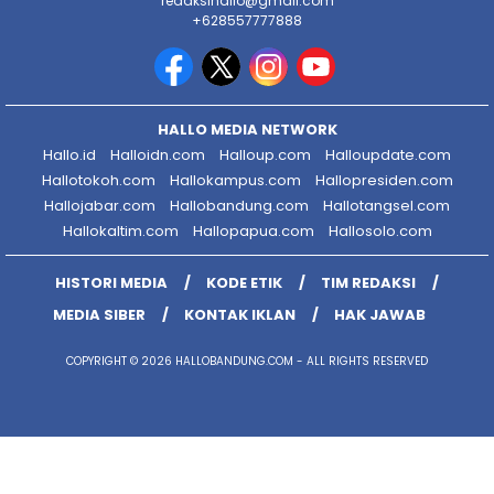
redaksihallo@gmail.com
+628557777888
HALLO MEDIA NETWORK
Hallo.id
Halloidn.com
Halloup.com
Halloupdate.com
Hallotokoh.com
Hallokampus.com
Hallopresiden.com
Hallojabar.com
Hallobandung.com
Hallotangsel.com
Hallokaltim.com
Hallopapua.com
Hallosolo.com
HISTORI MEDIA
KODE ETIK
TIM REDAKSI
MEDIA SIBER
KONTAK IKLAN
HAK JAWAB
COPYRIGHT © 2026 HALLOBANDUNG.COM - ALL RIGHTS RESERVED