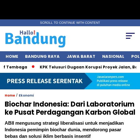
SCROLL TO CONTINUE WITH CONTENT
HOME
BANDUNG RAYA
JAWA BARAT
NASIONAL
POL
mbaga
KPK Telusuri Dugaan Korupsi Proyek Jalan, Bobby Nasu
/
Home
Ekonomi
Biochar Indonesia: Dari Laboratorium
ke Pusat Perdagangan Karbon Global
ABII mengusung strategi liberalisasi untuk menjadikan
Indonesia pemimpin biochar dunia, mendorong pasar
bebas dan solusi iklim berbasis insentif