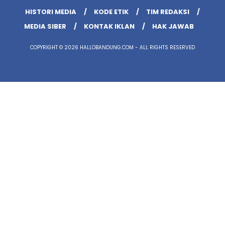
HISTORI MEDIA
KODE ETIK
TIM REDAKSI
MEDIA SIBER
KONTAK IKLAN
HAK JAWAB
COPYRIGHT © 2026 HALLOBANDUNG.COM - ALL RIGHTS RESERVED