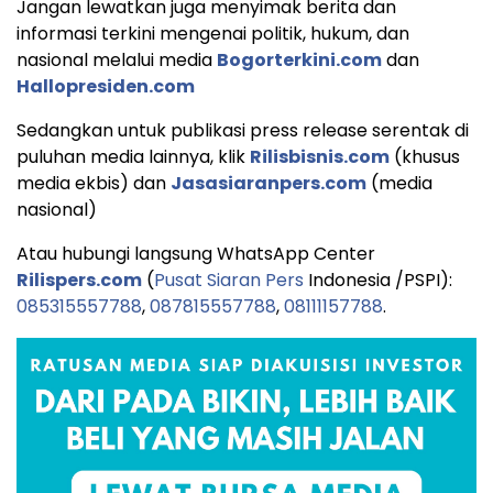
Jangan lewatkan juga menyimak berita dan
informasi terkini mengenai politik, hukum, dan
nasional melalui media
Bogorterkini.com
dan
Hallopresiden.com
Sedangkan untuk publikasi press release serentak di
puluhan media lainnya, klik
Rilisbisnis.com
(khusus
media ekbis) dan
Jasasiaranpers.com
(media
nasional)
Atau hubungi langsung WhatsApp Center
Rilispers.com
(
Pusat Siaran Pers
Indonesia /PSPI):
085315557788
,
087815557788
,
08111157788
.