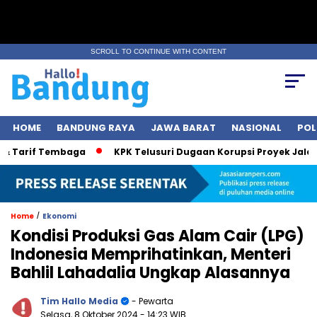
SCROLL TO CONTINUE WITH CONTENT
HOME
BANDUNG RAYA
JAWA BARAT
NASIONAL
POL
rif Tembaga
KPK Telusuri Dugaan Korupsi Proyek Jalan, Bobb
/
Home
Ekonomi
Kondisi Produksi Gas Alam Cair (LPG)
Indonesia Memprihatinkan, Menteri
Bahlil Lahadalia Ungkap Alasannya
Tim Hallo Media
- Pewarta
Selasa, 8 Oktober 2024
- 14:23 WIB