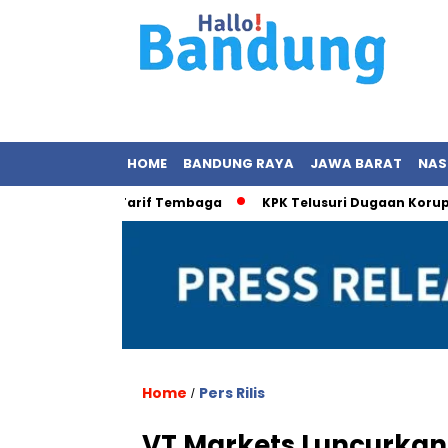
HOME
BANDUNG RAYA
JAWA BARAT
NAS
 Boeing & Tarif Tembaga
KPK Telusuri Dugaan Korupsi Proyek
Home
Pers Rilis
/
VT Markets Luncurka