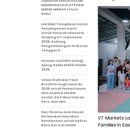
LANGKAH KEDUA DALAM
MEMBANGUN PLATFORM
MEREK MEWAH ITALIA
BARU
HIKSEMI Tampilkan Solusi
Penyimpanan Data
untuk Seluruh Skenario
di Ajang DTI Indonesia
2026, Dukung
Pengembangan AI di Asia
Tenggara
Huawei Jadi Mitra bagi
Ajang GSMA M360 ASEAN
2026
Cision Raih MarTech
Breakthrough Awards
2026 untuk Pemantauan
dan Analisis Media
Sosial, Distribusi Siaran
Pers, dan AEO
Fair Finance Asia Desak
Perbankan Hentikan
VT Markets L
Pendanaan untuk Sektor
Families in Ea
Batu Bara di ASEAN