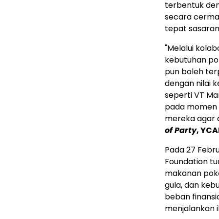
terbentuk den
secara cermat
tepat sasaran
"Melalui kola
kebutuhan po
pun boleh ter
dengan nilai 
seperti VT Ma
pada momen y
mereka agar 
of Party
, YC
Pada 27 Febru
Foundation t
makanan pokok
gula, dan keb
beban finansi
menjalankan 