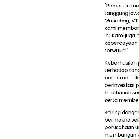
"Ramadan men
tanggung jaw
Marketing
, V
kami memban
ini. Kami juga
kepercayaan ya
terwujud."
Keberhasilan
terhadap tang
berperan dala
berinvestasi
ketahanan so
serta member
Seiring denga
bermakna sela
perusahaan un
membangun ko