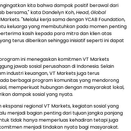
gingatkan kita bahwa dampak positif berawal dari
ab bersama," kata Dandelyn Koh,
Head
,
Global
T Markets. "Melalui kerja sama dengan YCAB Foundation,
tu keluarga yang membutuhkan pada momen penting
 berterima kasih kepada para mitra dan klien atas
ng terus diberikan sehingga inisiatif seperti ini dapat
 program ini menegaskan komitmen VT Markets
gung jawab sosial perusahaan di Indonesia. Selain
m industri keuangan, VT Markets juga terus
 pada berbagai program komunitas yang mendorong
sial, memperkuat hubungan dengan masyarakat lokal,
ikan dampak sosial yang nyata.
n ekspansi regional VT Markets, kegiatan sosial yang
lu menjadi bagian penting dari tujuan jangka panjang
tuk tidak hanya memperluas kehadiran tetapi juga
mitmen menjadi tindakan nyata bagi masyarakat.