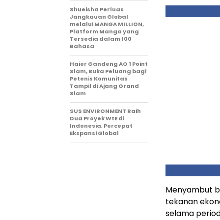
Shueisha Perluas
Jangkauan Global
melalui MANGA MILLION,
Platform Manga yang
Tersedia dalam 100
Bahasa
Haier Gandeng AO 1 Point
Slam, Buka Peluang bagi
Petenis Komunitas
Tampil di Ajang Grand
Slam
SUS ENVIRONMENT Raih
Dua Proyek WtE di
Indonesia, Percepat
Ekspansi Global
Menyambut bul
tekanan ekon
selama period