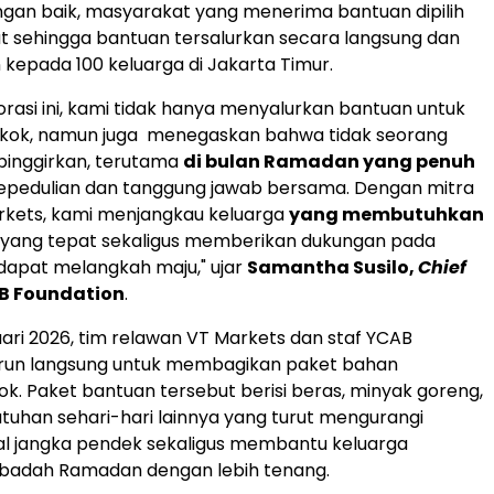
gan baik, masyarakat yang menerima bantuan dipilih
 sehingga bantuan tersalurkan secara langsung dan
 kepada 100 keluarga di Jakarta Timur.
borasi ini, kami tidak hanya menyalurkan bantuan untuk
kok, namun juga menegaskan bahwa tidak seorang
pinggirkan, terutama
di bulan Ramadan yang penuh
kepedulian dan tanggung jawab bersama. Dengan mitra
rkets, kami menjangkau keluarga
yang membutuhkan
ang tepat sekaligus memberikan dukungan pada
dapat melangkah maju," ujar
Samantha Susilo,
Chief
AB Foundation
.
ari 2026, tim relawan VT Markets dan staf YCAB
urun langsung untuk membagikan paket bahan
. Paket bantuan tersebut berisi beras, minyak goreng,
utuhan sehari-hari lainnya yang turut mengurangi
al jangka pendek sekaligus membantu keluarga
ibadah Ramadan dengan lebih tenang.