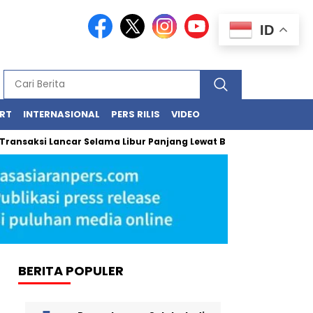
ID
RT
INTERNASIONAL
PERS RILIS
VIDEO
si Lancar Selama Libur Panjang Lewat BRImo dan AgenBRILink
BERITA POPULER