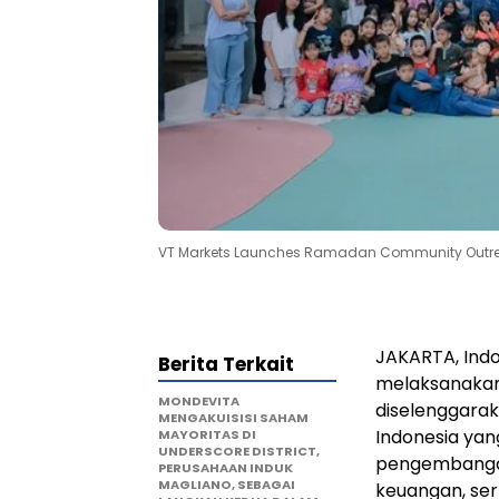
VT Markets Launches Ramadan Community Outreach
JAKARTA, Ind
Berita Terkait
melaksanaka
MONDEVITA
diselenggara
MENGAKUISISI SAHAM
Indonesia ya
MAYORITAS DI
UNDERSCORE DISTRICT,
pengembangan
PERUSAHAAN INDUK
MAGLIANO, SEBAGAI
keuangan, ser