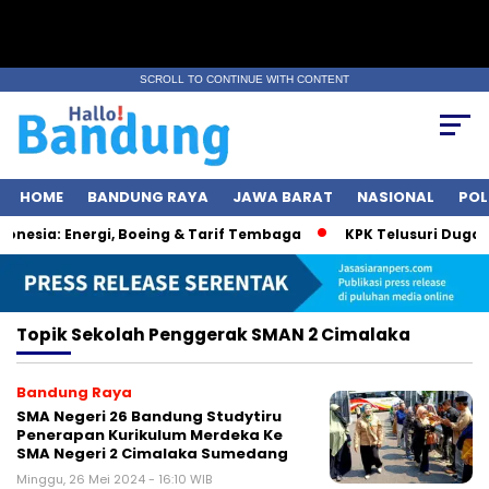
SCROLL TO CONTINUE WITH CONTENT
HOME
BANDUNG RAYA
JAWA BARAT
NASIONAL
POL
nesia: Energi, Boeing & Tarif Tembaga
KPK Telusuri Dugaan
Topik
Sekolah Penggerak SMAN 2 Cimalaka
Bandung Raya
SMA Negeri 26 Bandung Studytiru
Penerapan Kurikulum Merdeka Ke
SMA Negeri 2 Cimalaka Sumedang
Minggu, 26 Mei 2024 - 16:10 WIB