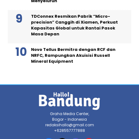
Menyeluruh
TDConnex Resmikan Pabrik “Micro-
precision” Canggih di Xiamen, Perkuat
Kapasitas Global untuk Rantai Pasok
Masa Depan
Novo Tellus Bermitra dengan RCF dan
NRFC, Rampungkan Akuisisi Russell
Mineral Equipment
Graha Media Center,
Bogor - Indonesia
redaksihallo@gmail.com
+628557777888