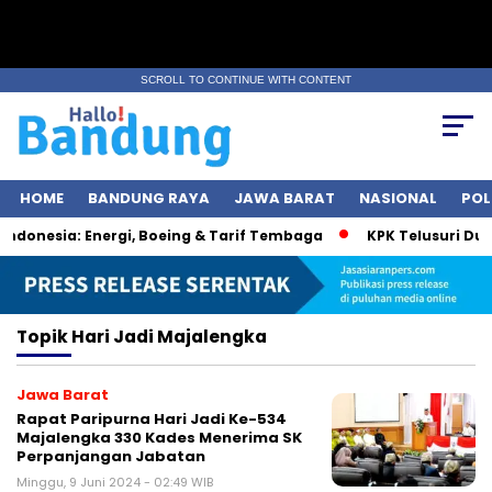
SCROLL TO CONTINUE WITH CONTENT
HOME
BANDUNG RAYA
JAWA BARAT
NASIONAL
POL
donesia: Energi, Boeing & Tarif Tembaga
KPK Telusuri Duga
Topik
Hari Jadi Majalengka
Jawa Barat
Rapat Paripurna Hari Jadi Ke-534
Majalengka 330 Kades Menerima SK
Perpanjangan Jabatan
Minggu, 9 Juni 2024 - 02:49 WIB