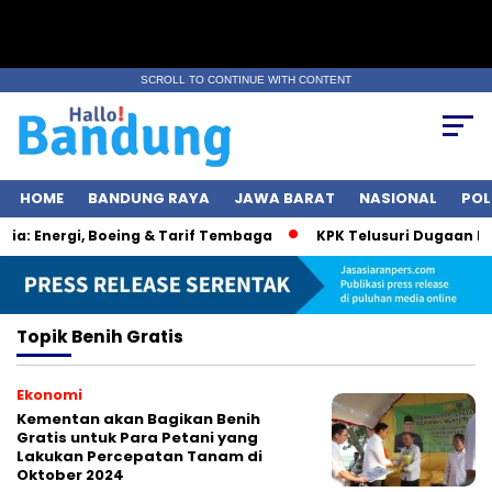
SCROLL TO CONTINUE WITH CONTENT
HOME
BANDUNG RAYA
JAWA BARAT
NASIONAL
POL
a: Energi, Boeing & Tarif Tembaga
KPK Telusuri Dugaan Kor
Topik
Benih Gratis
Ekonomi
Kementan akan Bagikan Benih
Gratis untuk Para Petani yang
Lakukan Percepatan Tanam di
Oktober 2024