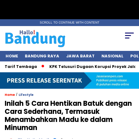
SCROLL TO CONTINUE WITH CONTENT
HOME
BANDUNG RAYA
JAWA BARAT
NASIONAL
POL
arif Tembaga
KPK Telusuri Dugaan Korupsi Proyek Jalan, Bob
/
Home
Lifestyle
Inilah 5 Cara Hentikan Batuk dengan
Cara Sederhana, Termasuk
Menambahkan Madu ke dalam
Minuman