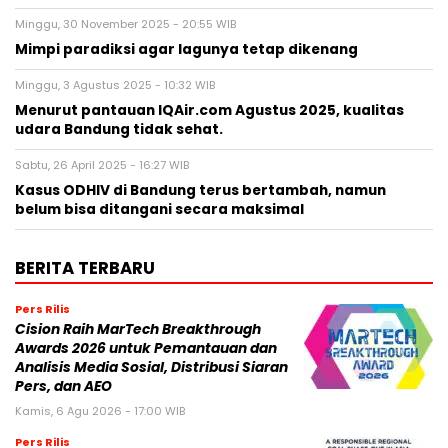
Minggu, 30 November 2025 - 20:55 WIB
Mimpi paradiksi agar lagunya tetap dikenang
Minggu, 3 Agustus 2025 - 10:32 WIB
Menurut pantauan IQAir.com Agustus 2025, kualitas
udara Bandung tidak sehat.
Sabtu, 26 April 2025 - 16:27 WIB
Kasus ODHIV di Bandung terus bertambah, namun
belum bisa ditangani secara maksimal
BERITA TERBARU
Pers Rilis
Cision Raih MarTech Breakthrough
Awards 2026 untuk Pemantauan dan
Analisis Media Sosial, Distribusi Siaran
Pers, dan AEO
Kamis, 6 Agu 2026 - 17:00 WIB
Pers Rilis