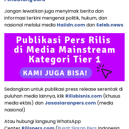
Jangan lewatkan juga menyimak berita dan
informasi terkini mengenai politik, hukum, dan
nasional melalui media
Haiidn.com
dan
Seleb.news
Sedangkan untuk publikasi press release serentak di
puluhan media lainnya, klik
Rilisbisnis.com
(khusus
media ekbis) dan
Jasasiaranpers.com
(media
nasional)
Atau hubungi langsung WhatsApp
Center
Rilispers.com
(
Pusat Siaran Pers
Indonesia