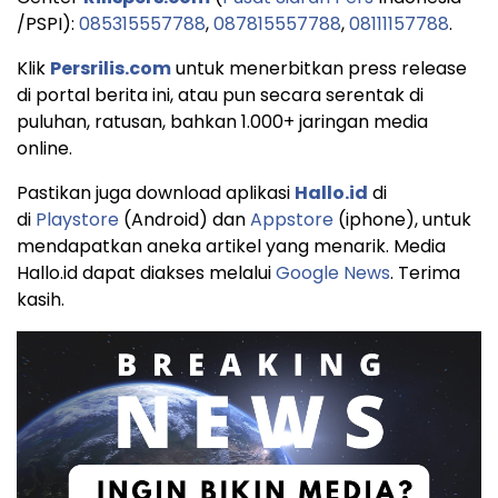
/PSPI):
085315557788
,
087815557788
,
08111157788
.
Klik
Persrilis.com
untuk menerbitkan press release
di portal berita ini, atau pun secara serentak di
puluhan, ratusan, bahkan 1.000+ jaringan media
online.
Pastikan juga download aplikasi
Hallo.id
di
di
Playstore
(Android) dan
Appstore
(iphone), untuk
mendapatkan aneka artikel yang menarik. Media
Hallo.id dapat diakses melalui
Google News
. Terima
kasih.