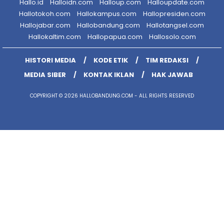
Hallo.id
Halloidn.com
Halloup.com
Halloupdate.com
Hallotokoh.com
Hallokampus.com
Hallopresiden.com
Hallojabar.com
Hallobandung.com
Hallotangsel.com
Hallokaltim.com
Hallopapua.com
Hallosolo.com
HISTORI MEDIA
KODE ETIK
TIM REDAKSI
MEDIA SIBER
KONTAK IKLAN
HAK JAWAB
COPYRIGHT © 2026 HALLOBANDUNG.COM - ALL RIGHTS RESERVED