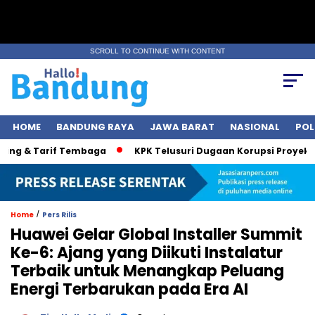
SCROLL TO CONTINUE WITH CONTENT
HOME
BANDUNG RAYA
JAWA BARAT
NASIONAL
POL
& Tarif Tembaga
KPK Telusuri Dugaan Korupsi Proyek Jalan, 
/
Home
Pers Rilis
Huawei Gelar Global Installer Summit
Ke-6: Ajang yang Diikuti Instalatur
Terbaik untuk Menangkap Peluang
Energi Terbarukan pada Era AI