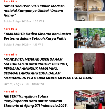
Pers Rilis
Himel Hadirkan Visi Hunian Modern
melalui Kampanye Global “Dream
Home”
Sabtu, 8 Agu 2026 - 14:26 WIB
Pers Rilis
FAMILIARITÉ: Ketika Sinema dan Sastra
Bertemu dalam Sebuah Karya Puitis
Sabtu, 8 Agu 2026 - 14:19 WIB
Pers Rilis
MONDEVITA MENGAKUISISI SAHAM
MAYORITAS DI UNDERSCORE DISTRICT,
PERUSAHAAN INDUK MAGLIANO,
SEBAGAI LANGKAH KEDUA DALAM
MEMBANGUN PLATFORM MEREK MEWAH ITALIA BARU
Jumat, 7 Agu 2026 - 09:32 WIB
Pers Rilis
HIKSEMI Tampilkan Solusi
Penyimpanan Data untuk Seluruh
Skenario di Ajang DTI Indonesia 2026,