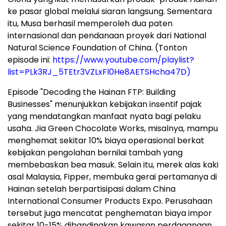
ke pasar global melalui siaran langsung. Sementara
itu, Musa berhasil memperoleh dua paten
internasional dan pendanaan proyek dari National
Natural Science Foundation of China. (Tonton
episode ini:
https://www.youtube.com/playlist?
list=PLk3RJ_5TEtr3VZLxFl0He8AETSHcha47D)
Episode "Decoding the Hainan FTP: Building
Businesses" menunjukkan kebijakan insentif pajak
yang mendatangkan manfaat nyata bagi pelaku
usaha. Jia Green Chocolate Works, misalnya, mampu
menghemat sekitar 10% biaya operasional berkat
kebijakan pengolahan bernilai tambah yang
membebaskan bea masuk. Selain itu, merek alas kaki
asal Malaysia, Fipper, membuka gerai pertamanya di
Hainan setelah berpartisipasi dalam China
International Consumer Products Expo. Perusahaan
tersebut juga mencatat penghematan biaya impor
sekitar 10-15% dibandingkan kawasan perdagangan