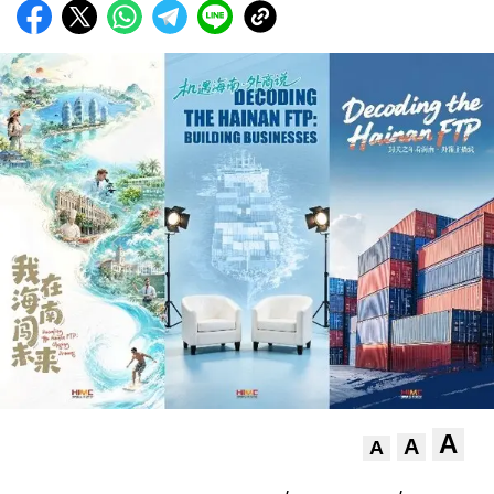
A
A
A