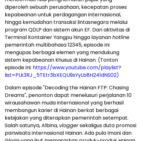
diperoleh sebuah perusahaan, kecepatan proses
kepabeanan untuk perdagangan internasional,
hingga kemudahan transaksi lintasnegara melalui
program QDLP dan sistem akun EF. Dari aktivitas di
Terminal Kontainer Yangpu hingga layanan
hotline
pemerintah multibahasa 12345, episode ini
mengupas berbagai elemen yang mendukung
sistem kepabeanan khusus di Hainan. (Tonton
episode ini:
https://www.youtube.com/playlist?
list=PLk3RJ_5TEtr3bXEQU9sYyLb8H241dNS02)
Dalam episode "Decoding the Hainan FTP: Chasing
Dreams", penonton dapat menelusuri perjalanan 10
wirausahawan muda internasional yang berhasil
membangun karier di Hainan berkat berbagai
kebijakan yang diterapkan pemerintah setempat.
Salah satunya, Albina,
vlogger
sekaligus duta promosi
pariwisata internasional Hainan. Ada pula Imani dan
Gloria yang ikut memasarkan produk-produk Hainan