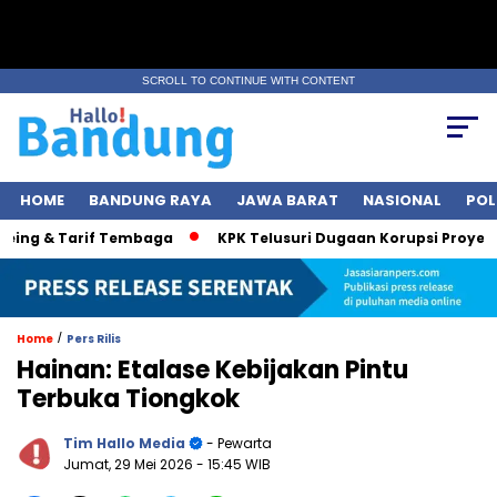
SCROLL TO CONTINUE WITH CONTENT
HOME
BANDUNG RAYA
JAWA BARAT
NASIONAL
POL
g & Tarif Tembaga
KPK Telusuri Dugaan Korupsi Proyek Jalan
/
Home
Pers Rilis
Hainan: Etalase Kebijakan Pintu
Terbuka Tiongkok
Tim Hallo Media
- Pewarta
Jumat, 29 Mei 2026
- 15:45 WIB