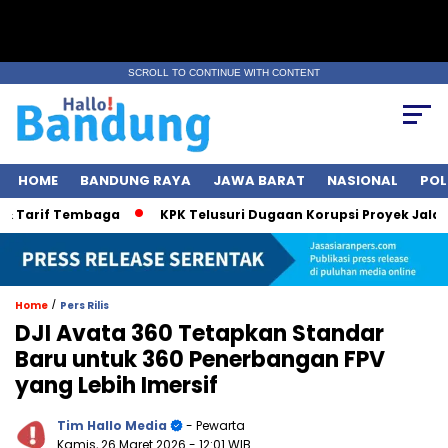
SCROLL TO CONTINUE WITH CONTENT
HOME
BANDUNG RAYA
JAWA BARAT
NASIONAL
POL
arif Tembaga
KPK Telusuri Dugaan Korupsi Proyek Jalan, Bob
/
Home
Pers Rilis
DJI Avata 360 Tetapkan Standar
Baru untuk 360 Penerbangan FPV
yang Lebih Imersif
Tim Hallo Media
- Pewarta
Kamis, 26 Maret 2026
- 12:01 WIB