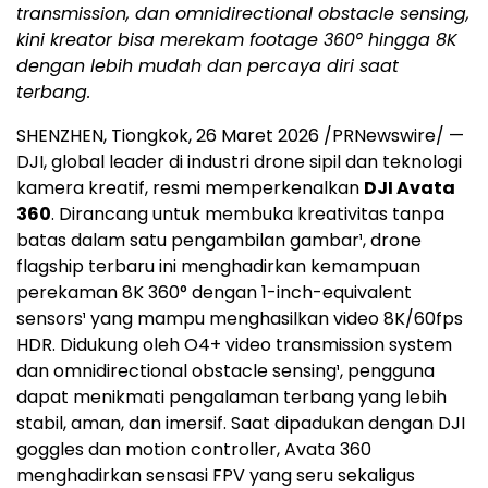
transmission, dan omnidirectional obstacle sensing,
kini kreator bisa merekam footage 360° hingga 8K
dengan lebih mudah dan percaya diri saat
terbang.
SHENZHEN, Tiongkok
,
26 Maret 2026
/PRNewswire/ —
DJI, global leader di industri drone sipil dan teknologi
kamera kreatif, resmi memperkenalkan
DJI Avata
360
. Dirancang untuk membuka kreativitas tanpa
batas dalam satu pengambilan gambar¹, drone
flagship terbaru ini menghadirkan kemampuan
perekaman 8K 360° dengan 1-inch-equivalent
sensors¹ yang mampu menghasilkan video 8K/60fps
HDR. Didukung oleh O4+ video transmission system
dan omnidirectional obstacle sensing¹, pengguna
dapat menikmati pengalaman terbang yang lebih
stabil, aman, dan imersif. Saat dipadukan dengan DJI
goggles dan motion controller, Avata 360
menghadirkan sensasi FPV yang seru sekaligus