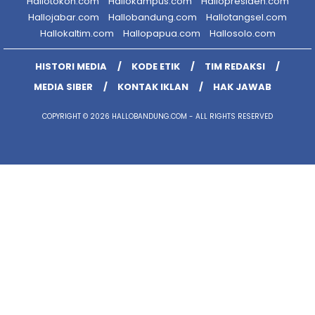
Hallotokoh.com
Hallokampus.com
Hallopresiden.com
Hallojabar.com
Hallobandung.com
Hallotangsel.com
Hallokaltim.com
Hallopapua.com
Hallosolo.com
HISTORI MEDIA
KODE ETIK
TIM REDAKSI
MEDIA SIBER
KONTAK IKLAN
HAK JAWAB
COPYRIGHT © 2026 HALLOBANDUNG.COM - ALL RIGHTS RESERVED