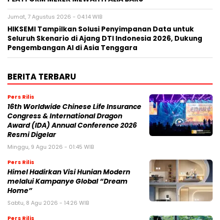
Jumat, 7 Agustus 2026 - 04:14 WIB
HIKSEMI Tampilkan Solusi Penyimpanan Data untuk
Seluruh Skenario di Ajang DTI Indonesia 2026, Dukung
Pengembangan AI di Asia Tenggara
BERITA TERBARU
Pers Rilis
16th Worldwide Chinese Life Insurance
Congress & International Dragon
Award (IDA) Annual Conference 2026
Resmi Digelar
Minggu, 9 Agu 2026 - 01:45 WIB
Pers Rilis
Himel Hadirkan Visi Hunian Modern
melalui Kampanye Global “Dream
Home”
Sabtu, 8 Agu 2026 - 14:26 WIB
Pers Rilis