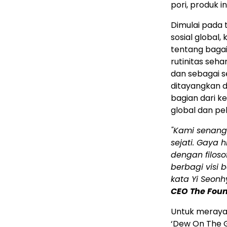
pori, produk i
Dimulai pada t
sosial globa
tentang baga
rutinitas seha
dan sebagai s
ditayangkan d
bagian dari 
global dan pe
"Kami senang 
sejati. Gaya 
dengan filoso
berbagi visi 
kata Yi Seonh
CEO The Foun
Untuk meraya
‘Dew On The G