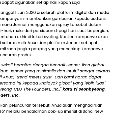
ni dapat digunakan setiap hari kapan saja.
anggal 1 Juni 2026 di seluruh platform digital dan media
l, kampanye ini memberikan gambaran kepada audiens
imana Jenner menggunakan spray tersebut dalam
ri-hari, mulai dari persiapan di pagi hari, saat bepergian,
entuhan akhir di lokasi syuting. Konten kampanye akan
i saluran milik Anua dan platform Jenner sebagai
kemitraan jangka panjang yang mencakup kampanye
luncuran produk.
sekali bermitra dengan Kendall Jenner, ikon global
hidup Jenner yang minimalis dan intuitif sangat selaras
fi Anua, ‘trend meets trust.’ Dan kami harap dapat
bersama ini kepada khalayak global yang lebih luas,"
yeong, CEO The Founders, Inc.,"
kata Yi Seonhyeong,
ders, Inc.
kan peluncuran tersebut, Anua akan menghadirkan
o’ melalui pengalaman pop-up imersif di Soho, New