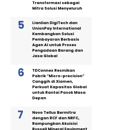
Transformasi sebagai
Mitra Solusi Menyeluruh
Lianlian DigiTech dan
UnionPay International
Kembangkan Solusi
Pembayaran Berbasis
Agen AI untuk Proses
Pengadaan Barang dan
Jasa Global
TDConnex Resmikan
Pabrik “Micro-precision”
Canggih di Xiamen,
Perkuat Kapasitas Global
untuk Rantai Pasok Masa
Depan
Novo Tellus Bermitra
dengan RCF dan NRFC,
Rampungkan Akuisisi
Russell Mineral Equipment