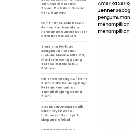
Amerika Seri
dan Analisis Media
Sosial, Distribusi Siaran
Jenner
sebag
Pers, dan AEO
pengumuman i
Fair Finance Asia Desak
menampilka
Perbankan Hentikan
menampilkan 
Pendanaan untuk Sektor
Batu Bara di ASEAN
Shueisha Perluas
Jangkauan Global
melalui MANGA MILLION,
Platform Manga yang
Tersedia dalam 100
Bahasa
Haier Gandeng AO 1 Point
Slam, Buka Peluang bagi
Petenis Komunitas
Tampil di Ajang Grand
Slam
SUS ENVIRONMENT Raih
Dua Proyek WtE di
Indonesia, Percepat
Ekspansi Global