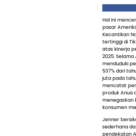
Hal ini mence
pasar Amerika
Kecantikan No
tertinggi di 
atas kinerja p
2025. Selama 
menduduki per
537% dari tah
juta pada tah
mencatat penju
produk Anua dij
menegaskan k
konsumen melal
Jenner bersik
sederhana dan 
pendekatan A