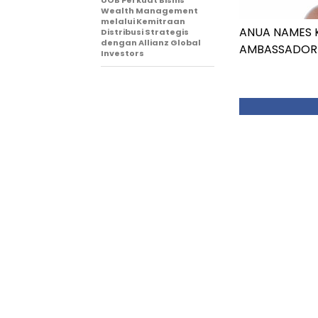
UOB Perkuat Bisnis
Wealth Management
melalui Kemitraan
ANUA NAMES K
Distribusi Strategis
dengan Allianz Global
AMBASSADOR
Investors