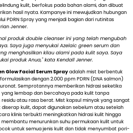
elindung kulit, berfokus pada bahan alami, dan dibuat
ikan hasil nyata. Kampanye ini mewujudkan hubungan
lui PDRN Spray yang menjadi bagian dari rutinitas
rian Jenner.
al produk double cleanser ini yang telah mengubah
 saya. Saya juga menyukai Azelaic green serum dan
ng menghasilkan kilau alami pada kulit saya. Saya
ukai
produk Anua,"
kata Kendall Jenner.
n Glow Facial Serum Spray
adalah mist berbentuk
diformulasikan dengan 2.000 ppm PDRN (DNA salmon)
luronat. Semprotannya memberikan hidrasi seketika
ir yang lembap dan bercahaya pada kulit tanpa
residu atau rasa berat. Mist kapsul minyak yang sangat
t diserap kulit, dapat digunakan sebelum atau setelah
cara klinis terbukti meningkatkan hidrasi kulit hingga
a membantu menurunkan suhu permukaan kulit untuk
cok untuk semua jenis kulit dan tidak menyumbat pori-