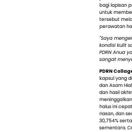
bagi lapisan p
untuk member
tersebut mela
perawatan ha
"Saya mengen
kondisi kulit
PDRN Anua ya
sangat meny
PDRN Collage
kapsul yang 
dan Asam Hia
dan hasil akh
meninggalkan 
halus ini cepa
riasan, dan se
30,754% sert
sementara. Co