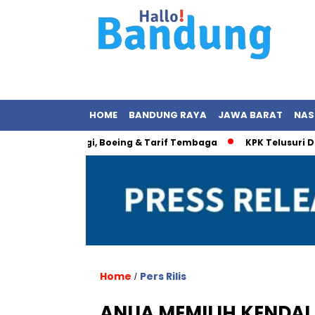
HOME
BANDUNG RAYA
JAWA BARAT
NAS
esia: Energi, Boeing & Tarif Tembaga
KPK Telusuri Dugaan 
Home
Pers Rilis
/
ANUA MEMILIH KENDAL