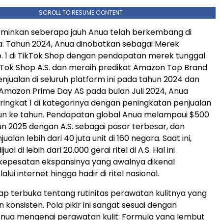
SCROLL TO RESUME CONTENT
rminkan seberapa jauh Anua telah berkembang di
. Tahun 2024, Anua dinobatkan sebagai Merek
. 1 di TikTok Shop dengan pendapatan merek tunggal
TikTok Shop A.S. dan meraih predikat Amazon Top Brand
enjualan di seluruh platform ini pada tahun 2024 dan
Amazon Prime Day AS pada bulan Juli 2024, Anua
ingkat 1 di kategorinya dengan peningkatan penjualan
un ke tahun. Pendapatan global Anua melampaui $500
un 2025 dengan A.S. sebagai pasar terbesar, dan
alan lebih dari 40 juta unit di 160 negara. Saat ini,
ual di lebih dari 20.000 gerai ritel di A.S. Hal ini
epesatan ekspansinya yang awalnya dikenal
ui internet hingga hadir di ritel nasional.
ap terbuka tentang rutinitas perawatan kulitnya yang
konsisten. Pola pikir ini sangat sesuai dengan
nua mengenai perawatan kulit: Formula yang lembut