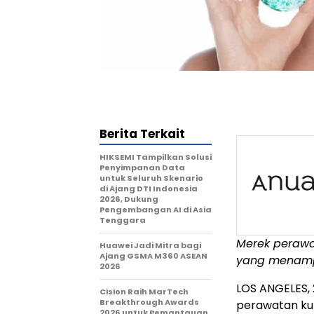
Berita Terkait
HIKSEMI Tampilkan Solusi
Penyimpanan Data
untuk Seluruh Skenario
di Ajang DTI Indonesia
2026, Dukung
Pengembangan AI di Asia
Tenggara
Merek perawa
Huawei Jadi Mitra bagi
Ajang GSMA M360 ASEAN
yang menam
2026
LOS ANGELES
,
Cision Raih MarTech
Breakthrough Awards
perawatan kul
2026 untuk Pemantauan