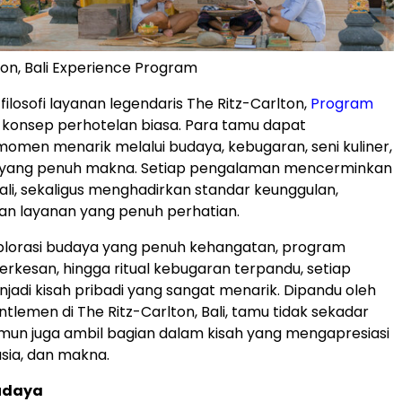
ton, Bali Experience Program
ilosofi layanan legendaris The Ritz-Carlton,
Program
konsep perhotelan biasa. Para tamu dapat
men menarik melalui budaya, kebugaran, seni kuliner,
i yang penuh makna. Setiap pengalaman mencerminkan
Bali, sekaligus menghadirkan standar keunggulan,
 dan layanan yang penuh perhatian.
splorasi budaya yang penuh kehangatan, program
berkesan, hingga ritual kebugaran terpandu, setiap
jadi kisah pribadi yang sangat menarik. Dipandu oleh
tlemen di The Ritz-Carlton, Bali, tamu tidak sekadar
un juga ambil bagian dalam kisah yang mengapresiasi
sia, dan makna.
Budaya