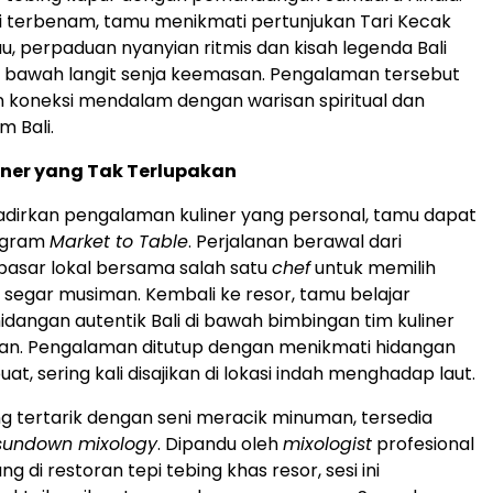
i terbenam, tamu menikmati pertunjukan Tari Kecak
 perpaduan nyanyian ritmis dan kisah legenda Bali
i bawah langit senja keemasan. Pengalaman tersebut
 koneksi mendalam dengan warisan spiritual dan
m Bali.
iner yang Tak Terlupakan
dirkan pengalaman kuliner yang personal, tamu dapat
ogram
Market to Table
. Perjalanan berawal dari
pasar lokal bersama salah satu
chef
untuk memilih
egar musiman. Kembali ke resor, tamu belajar
dangan autentik Bali di bawah bimbingan tim kuliner
n. Pengalaman ditutup dengan menikmati hidangan
uat, sering kali disajikan di lokasi indah menghadap laut.
g tertarik dengan seni meracik minuman, tersedia
sundown mixology
. Dipandu oleh
mixologist
profesional
g di restoran tepi tebing khas resor, sesi ini