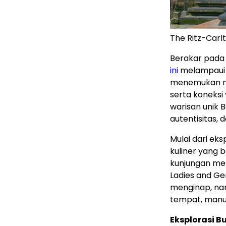
The Ritz-Carl
Berakar pada f
ini
melampaui 
menemukan mo
serta koneks
warisan unik 
autentisitas,
Mulai dari ek
kuliner yang 
kunjungan men
Ladies and Gen
menginap, nam
tempat, manu
Eksplorasi 