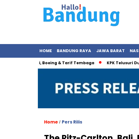
HOME
BANDUNG RAYA
JAWA BARAT
NAS
a: Energi, Boeing & Tarif Tembaga
KPK Telusuri Dugaan Ko
Home
Pers Rilis
/
The Ritz-Carlton, Bal