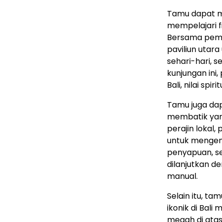
Tamu dapat me
mempelajari fi
Bersama peman
paviliun utar
sehari-hari, 
kunjungan ini
Bali, nilai sp
Tamu juga da
membatik yang
perajin lokal,
untuk mengena
penyapuan, se
dilanjutkan 
manual.
Selain itu, t
ikonik di Bali
megah di ata