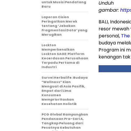
untuk Musisi Pendatang
Unduh
Baru
gambar:
http
Laporan Cision
BALI, Indones
Peringatkan Merek
tentang ‘Jebakan
resor mewah 
Fragmentasi Data’ yang
Merugikan
personal,
The 
budaya melal
Lockton
Program ini 
Memperkenalkan
Lockton SAGE: Platform
kenangan tak 
Kecerdasan Perusahaan
Terpadu Pertama di
Industri
Survei Herbalife: Budaya
“Wellness” Kian
Menguat di Asia Pasifik,
Empat dari Lima
Konsumen
Memprioritaskan
Kesehatan Holistik
PCG Global Rampungkan
Pendanaan Pra-Seri A,
Tangkap Peluang dari
Pesatnya Kebutuhan