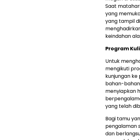
Saat matahar
yang memukau,
yang tampil d
menghadirkan
keindahan ala
Program Kul
Untuk mengha
mengikuti pr
kunjungan ke 
bahan-bahan s
menyiapkan hi
berpengalama
yang telah dib
Bagi tamu yan
pengalaman
dan berlangsun