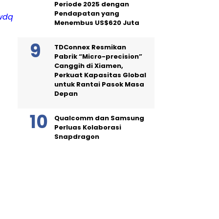
Periode 2025 dengan
Pendapatan yang
wdqohr
Menembus US$620 Juta
TDConnex Resmikan
Pabrik “Micro-precision”
Canggih di Xiamen,
Perkuat Kapasitas Global
untuk Rantai Pasok Masa
Depan
Qualcomm dan Samsung
Perluas Kolaborasi
Snapdragon