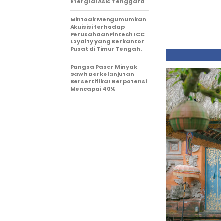
Energi di Asia Tenggara
Mintoak Mengumumkan
Akuisisi terhadap
Perusahaan Fintech ICC
Loyalty yang Berkantor
Pusat di Timur Tengah.
Pangsa Pasar Minyak
Sawit Berkelanjutan
Bersertifikat Berpotensi
Mencapai 40%