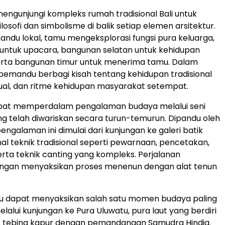
ngunjungi kompleks rumah tradisional Bali untuk
losofi dan simbolisme di balik setiap elemen arsitektur.
du lokal, tamu mengeksplorasi fungsi pura keluarga,
a untuk upacara, bangunan selatan untuk kehidupan
serta bangunan timur untuk menerima tamu. Dalam
, pemandu berbagi kisah tentang kehidupan tradisional
iritual, dan ritme kehidupan masyarakat setempat.
pat memperdalam pengalaman budaya melalui seni
 telah diwariskan secara turun-temurun. Dipandu oleh
 pengalaman ini dimulai dari kunjungan ke galeri batik
l teknik tradisional seperti pewarnaan, pencetakan,
rta teknik canting yang kompleks. Perjalanan
dengan menyaksikan proses menenun dengan alat tenun
amu dapat menyaksikan salah satu momen budaya paling
 melalui kunjungan ke Pura Uluwatu, pura laut yang berdiri
s tebing kapur dengan pemandangan Samudra Hindia.