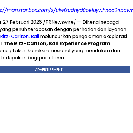
s://marrstar.box.com/s/ulwfsudnyd0oeiuywhnoa24baw
ia, 27 Februari 2026 /PRNewswire/ — Dikenal sebagai
yang penuh terobosan dengan perhatian dan layanan
Ritz-Carlton, Bali
meluncurkan pengalaman eksplorasi
ui
The Ritz-Carlton, Bali Experience Program
.
menciptakan koneksi emosional yang mendalam dan
terlupakan bagi para tamu.
ADVERTISEMENT