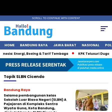
SCROLL TO CONTINUE WITH CONTENT
HOME
BANDUNG RAYA
JAWA BARAT
NASIONAL
POL
esia: Energi, Boeing & Tarif Tembaga
KPK Telusuri Dugaan 
Topik
SLBN Cicendo
Bandung Raya
Selama pembangunan kelas
Sekolah Luar Biasa Negeri (SLBN) A
Pajajaran di Kompleks Sentra
Wyata Guna, Kota Bandung,