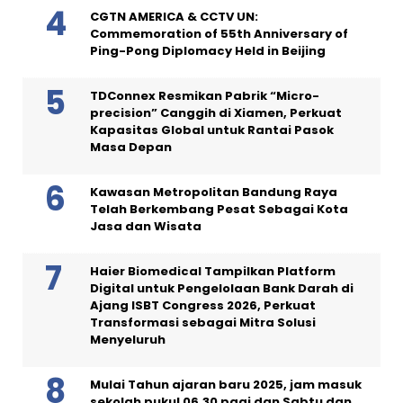
CGTN AMERICA & CCTV UN:
Commemoration of 55th Anniversary of
Ping-Pong Diplomacy Held in Beijing
TDConnex Resmikan Pabrik “Micro-
precision” Canggih di Xiamen, Perkuat
Kapasitas Global untuk Rantai Pasok
Masa Depan
Kawasan Metropolitan Bandung Raya
Telah Berkembang Pesat Sebagai Kota
Jasa dan Wisata
Haier Biomedical Tampilkan Platform
Digital untuk Pengelolaan Bank Darah di
Ajang ISBT Congress 2026, Perkuat
Transformasi sebagai Mitra Solusi
Menyeluruh
Mulai Tahun ajaran baru 2025, jam masuk
sekolah pukul 06.30 pagi dan Sabtu dan