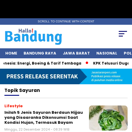
SCROLL TO CONTINUE WITH CONTENT
HOME
BANDUNG RAYA
JAWA BARAT
NASIONAL
POL
nesia: Energi, Boeing & Tarif Tembaga
KPK Telusuri Dugaan
Topik
Sayuran
Lifestyle
Inilah 5 Jenis Sayuran Berdaun Hijjau
yang Disaaranka Dikonsumsi Saat
Kondisi Hujan, Termasuk Bayam
Minggu, 22 Desember 2024 - 08:39 WIB