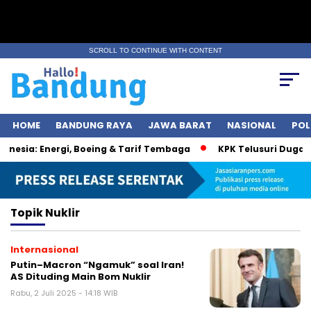
SCROLL TO CONTINUE WITH CONTENT
HOME
BANDUNG RAYA
JAWA BARAT
NASIONAL
POL
esia: Energi, Boeing & Tarif Tembaga
KPK Telusuri Dugaan 
Topik
Nuklir
Internasional
Putin–Macron “Ngamuk” soal Iran!
AS Dituding Main Bom Nuklir
Rabu, 2 Juli 2025 - 14:18 WIB