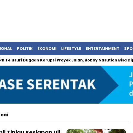
IONAL
POLITIK
EKONOMI
LIFESTYLE
ENTERTAINMENT
SPO
Telusuri Dugaan Korupsi Proyek Jalan, Bobby Nasution Bisa Diper
hcai
i Tinjau Kesiapan Uji