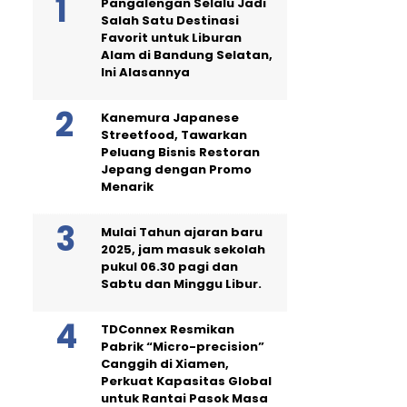
Pangalengan Selalu Jadi
Salah Satu Destinasi
Favorit untuk Liburan
Alam di Bandung Selatan,
Ini Alasannya
Kanemura Japanese
Streetfood, Tawarkan
Peluang Bisnis Restoran
Jepang dengan Promo
Menarik
Mulai Tahun ajaran baru
2025, jam masuk sekolah
pukul 06.30 pagi dan
Sabtu dan Minggu Libur.
TDConnex Resmikan
Pabrik “Micro-precision”
Canggih di Xiamen,
Perkuat Kapasitas Global
untuk Rantai Pasok Masa