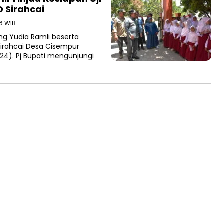
D Sirahcai
56 WIB
g Yudia Ramli beserta
irahcai Desa Cisempur
24). Pj Bupati mengunjungi