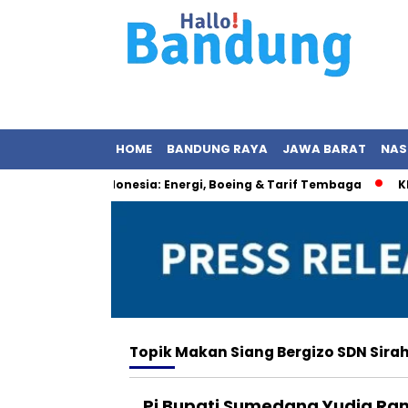
HOME
BANDUNG RAYA
JAWA BARAT
NAS
n Baru AS–Indonesia: Energi, Boeing & Tarif Tembaga
KPK 
Topik
Makan Siang Bergizo SDN Sira
Pj Bupati Sumedang Yudia Raml