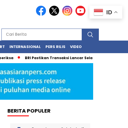
ID
RT
INTERNASIONAL
PERS RILIS
VIDEO
iksa
BRI Pastikan Transaksi Lancar Selama Libur Panjang Le
BERITA POPULER