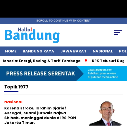
SCROLL TO CONTINUE WITH CONTENT
HOME
BANDUNG RAYA
JAWA BARAT
NASIONAL
POL
onesia: Energi, Boeing & Tarif Tembaga
KPK Telusuri Dugaa
Topik
1977
Nasional
Karena stroke, Ibrahim Sjarief
Assegaf, suami jurnalis Najwa
Shihab, meninggal dunia di RS PON
Jakarta Timur.