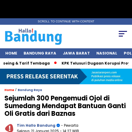
SCROLL TO CONTINUE WITH CONTENT
HOME
BANDUNG RAYA
JAWA BARAT
NASIONAL
POL
Boeing & Tarif Tembaga
KPK Telusuri Dugaan Korupsi Proyek
/
Home
Bandung Raya
Sejumlah 300 Pengemudi Ojol di
Sumedang Mendapat Bantuan Ganti
Oli Gratis dari Baznas
Tim Hallo Bandung
- Pewarta
Selasa, 21 Januari 2025
- 14:27 WIB