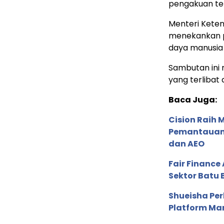
pengakuan te
Menteri Kete
menekankan 
daya manusia 
Sambutan ini
yang terlibat
Baca Juga:
Cision Raih
Pemantauan d
dan AEO
Fair Financ
Sektor Batu 
Shueisha Pe
Platform Ma