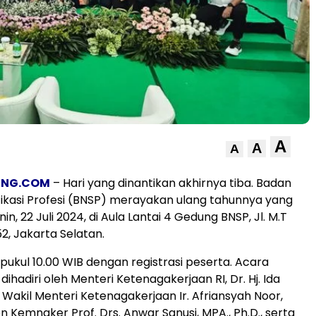
A
A
A
UNG.COM
– Hari yang dinantikan akhirnya tiba. Badan
ifikasi Profesi (BNSP) merayakan ulang tahunnya yang
in, 22 Juli 2024, di Aula Lantai 4 Gedung BNSP, Jl. M.T
2, Jakarta Selatan.
 pukul 10.00 WIB dengan registrasi peserta. Acara
 dihadiri oleh Menteri Ketenagakerjaan RI, Dr. Hj. Ida
., Wakil Menteri Ketenagakerjaan Ir. Afriansyah Noor,
kjen Kemnaker Prof. Drs. Anwar Sanusi, MPA., Ph.D., serta