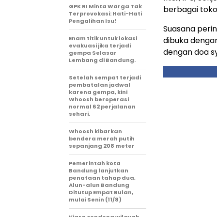
GPK RI Minta Warga Tak
berbagai tokoh
Terprovokasi: Hati-Hati
Pengalihan Isu!
Suasana peri
Enam titik untuk lokasi
dibuka dengan
evakuasi jika terjadi
dengan doa sy
gempa Selasar
Lembang di Bandung.
Setelah sempat terjadi
pembatalan jadwal
karena gempa, kini
Whoosh beroperasi
normal 62 perjalanan
sehari.
Whoosh kibarkan
bendera merah putih
sepanjang 208 meter
Pemerintah kota
Bandung lanjutkan
penataan tahap dua,
Alun-alun Bandung
Ditutup Empat Bulan,
mulai Senin (11/8)
Kiara condong wilayah