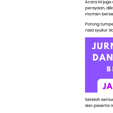
Acara ini jug
perayaan, dii
momen bersej
Potong tumpe
rasa syukur 
Setelah semua
dan peserta 