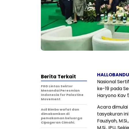
HALLOBAND
Berita Terkait
Nasional Sert
FGD Lintas Sektor
ke-19 pada Sen
Menandai Peresmian
Haryono Kav 5
Indonesia for Palestine
Movement
Acara dimulai
Acil Bimbo wafat dan
tasyakuran ini
dimakamkan di
pemakaman keluarga
Fauziyah, M.Si
Cipageran Cimahi.
M.Si., IPU, Se