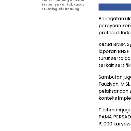
terbanyak untuk kasus
stunting di Bandung
Peringatan ul
perayaan kema
profesi di Indo
Ketua BNSP, 
laporan BNSP
turut serta 
terkait sertifik
Sambutan juga 
Fauziyah, M.S
pelaksanaan se
konteks impl
Testimoni juga
PAMA PERSADA,
19.000 karyaw