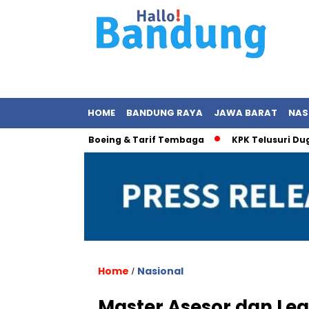
HOME
BANDUNG RAYA
JAWA BARAT
NAS
a: Energi, Boeing & Tarif Tembaga
KPK Telusuri Dugaan Kor
Home
Nasional
/
Master Asesor dan Lea