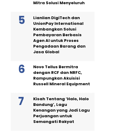
Mitra Solusi Menyeluruh
Lianlian DigiTech dan
UnionPay International
Kembangkan Solusi
Pembayaran Berbasis
Agen AI untuk Proses
Pengadaan Barang dan
Jasa Global
Novo Tellus Bermitra
dengan RCF dan NRFC,
Rampungkan Akuisisi
Russell Mineral Equipment
Kisah Tentang ‘Halo, Halo
Bandung’, Lagu
Kenangan yang Jadi Lagu
Perjuangan untuk
Semangati Rakyat