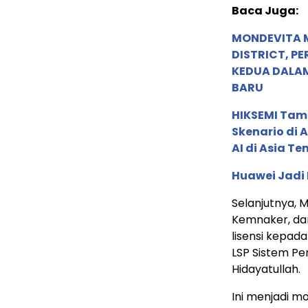
Baca Juga:
MONDEVITA 
DISTRICT, P
KEDUA DALA
BARU
HIKSEMI Tam
Skenario di
AI di Asia T
Huawei Jadi
Selanjutnya, M
Kemnaker, dan
lisensi kepada
LSP Sistem Pe
Hidayatullah.
Ini menjadi m