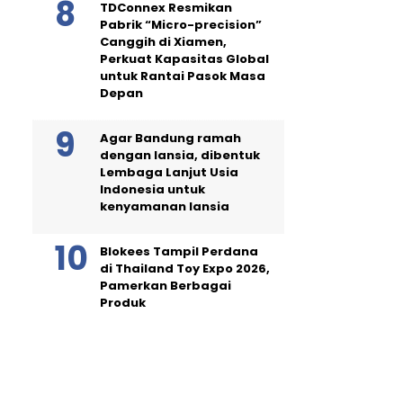
TDConnex Resmikan
Pabrik “Micro-precision”
Canggih di Xiamen,
Perkuat Kapasitas Global
untuk Rantai Pasok Masa
Depan
Agar Bandung ramah
dengan lansia, dibentuk
Lembaga Lanjut Usia
Indonesia untuk
kenyamanan lansia
Blokees Tampil Perdana
di Thailand Toy Expo 2026,
Pamerkan Berbagai
Produk