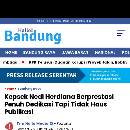
SCROLL TO CONTINUE WITH CONTENT
HOME
BANDUNG RAYA
JAWA BARAT
NASIONAL
POL
embaga
KPK Telusuri Dugaan Korupsi Proyek Jalan, Bobby Nas
/
Home
Bandung Raya
Kepsek Nedi Herdiana Berprestasi
Penuh Dedikasi Tapi Tidak Haus
Publikasi
Tim Hallo Media
- Pewarta
Selasa, 25 Juni 2024
- 15:07 WIB