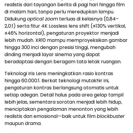
realistis dari tayangan berita di pagi hari hingga film
di malam hari, tanpa perlu meredupkan lampu.
Didukung
optical zoom
terluas di kelasnya (0,84–
2,0:1) serta fitur 4K Lossless lens shift (±130% vertikal,
±46% horizontal), pengaturan proyektor menjadi
lebih mudah. XR10 mampu memproyeksikan gambar
hingga 300 inci dengan presisi tinggi, mengubah
dinding menjadi layar sinema yang dapat
beradaptasi dengan beragam tata letak ruangan.
Teknologi Iris Lens meningkatkan rasio kontras
hingga 60.000:1. Berkat teknologi mutakhir ini,
pengaturan kontras berlangsung otomatis untuk
setiap adegan. Detail halus pada area gelap tampil
lebih jelas, sementara sorotan menjadi lebih hidup,
menciptakan pengalaman menonton yang lebih
realistis dan emosional—baik untuk film
blockbuster
maupun drama.