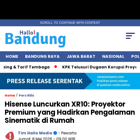
SCROLL TO CONTINUE WITH CONTENT
HOME
BANDUNG RAYA
JAWA BARAT
NASIONAL
POL
ng & Tarif Tembaga
KPK Telusuri Dugaan Korupsi Proyek Jal
/
Home
Pers Rilis
Hisense Luncurkan XR10: Proyektor
Premium yang Hadirkan Pengalaman
Sinematik di Rumah
Tim Hallo Media
- Pewarta
Jumat, 8 Mei 2026
- 09:00 WIB