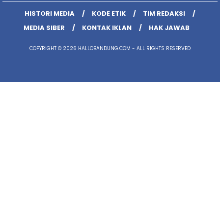
HISTORI MEDIA
KODE ETIK
TIM REDAKSI
MEDIA SIBER
KONTAK IKLAN
HAK JAWAB
COPYRIGHT © 2026 HALLOBANDUNG.COM - ALL RIGHTS RESERVED