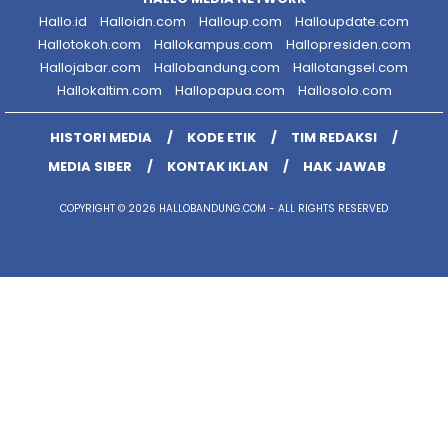
Hallo.id
Halloidn.com
Halloup.com
Halloupdate.com
Hallotokoh.com
Hallokampus.com
Hallopresiden.com
Hallojabar.com
Hallobandung.com
Hallotangsel.com
Hallokaltim.com
Hallopapua.com
Hallosolo.com
HISTORI MEDIA
KODE ETIK
TIM REDAKSI
MEDIA SIBER
KONTAK IKLAN
HAK JAWAB
COPYRIGHT © 2026 HALLOBANDUNG.COM - ALL RIGHTS RESERVED