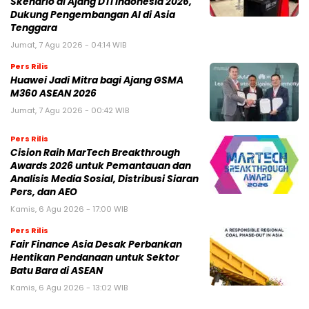
Skenario di Ajang DTI Indonesia 2026,
Dukung Pengembangan AI di Asia
Tenggara
Jumat, 7 Agu 2026 - 04:14 WIB
Pers Rilis
Huawei Jadi Mitra bagi Ajang GSMA
M360 ASEAN 2026
Jumat, 7 Agu 2026 - 00:42 WIB
Pers Rilis
Cision Raih MarTech Breakthrough
Awards 2026 untuk Pemantauan dan
Analisis Media Sosial, Distribusi Siaran
Pers, dan AEO
Kamis, 6 Agu 2026 - 17:00 WIB
Pers Rilis
Fair Finance Asia Desak Perbankan
Hentikan Pendanaan untuk Sektor
Batu Bara di ASEAN
Kamis, 6 Agu 2026 - 13:02 WIB