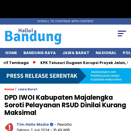
SCROLL TO CONTINUE WITH CONTENT
HOME
BANDUNG RAYA
JAWA BARAT
NASIONAL
POL
 Tembaga
KPK Telusuri Dugaan Korupsi Proyek Jalan, Bobby N
/
Home
Jawa Barat
DPD IWOI Kabupaten Majalengka
Soroti Pelayanan RSUD Dinilai Kurang
Maksimal
Tim Hallo Media
- Pewarta
Selasa, 2 Juli 2024
- 15:49 WIB