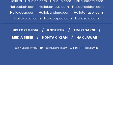
Hallo.id
Halloidn.com
Halloup.com
Halloupdate.com
Hallotokoh.com
Hallokampus.com
Hallopresiden.com
Hallojabar.com
Hallobandung.com
Hallotangsel.com
Hallokaltim.com
Hallopapua.com
Hallosolo.com
HISTORI MEDIA
KODE ETIK
TIM REDAKSI
MEDIA SIBER
KONTAK IKLAN
HAK JAWAB
COPYRIGHT © 2026 HALLOBANDUNG.COM - ALL RIGHTS RESERVED