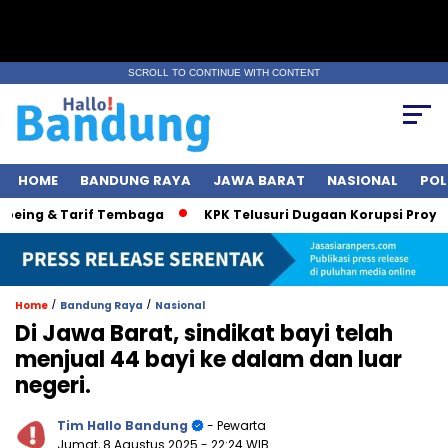
SCROLL TO CONTINUE WITH CONTENT
HOME
BANDUNG RAYA
JAWA BARAT
NASIONAL
POL
ing & Tarif Tembaga
KPK Telusuri Dugaan Korupsi Proyek Ja
/
/
Home
Bandung Raya
Nasional
Di Jawa Barat, sindikat bayi telah
menjual 44 bayi ke dalam dan luar
negeri.
Tim Hallo Bandung
- Pewarta
Jumat, 8 Agustus 2025
- 22:24 WIB