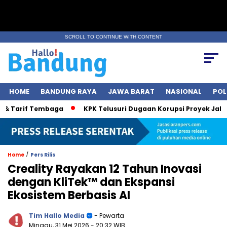
SCROLL TO CONTINUE WITH CONTENT
HOME
BANDUNG RAYA
JAWA BARAT
NASIONAL
POL
rif Tembaga
KPK Telusuri Dugaan Korupsi Proyek Jalan, Bobb
/
Home
Pers Rilis
Creality Rayakan 12 Tahun Inovasi
dengan KliTek™ dan Ekspansi
Ekosistem Berbasis AI
Tim Hallo Media
- Pewarta
Minggu, 31 Mei 2026
- 20:32 WIB