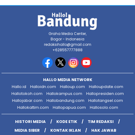
Graha Media Center,
Bogor - Indonesia
redaksihallo@gmail.com
+628557777888
HALLO MEDIA NETWORK
Hallo.id
Halloidn.com
Halloup.com
Halloupdate.com
Hallotokoh.com
Hallokampus.com
Hallopresiden.com
Hallojabar.com
Hallobandung.com
Hallotangsel.com
Hallokaltim.com
Hallopapua.com
Hallosolo.com
HISTORI MEDIA
KODE ETIK
TIM REDAKSI
MEDIA SIBER
KONTAK IKLAN
HAK JAWAB