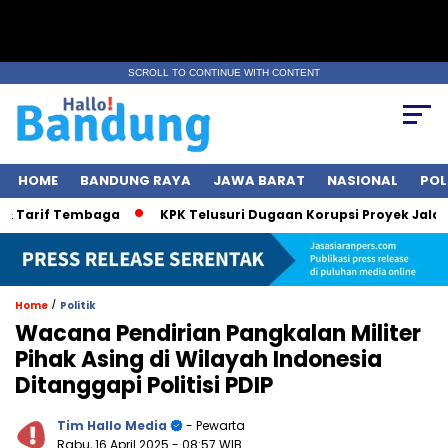
SCROLL TO CONTINUE WITH CONTENT
HOME
BANDUNG RAYA
JAWA BARAT
NASIONAL
POL
rif Tembaga
KPK Telusuri Dugaan Korupsi Proyek Jalan, Bob
/
Home
Politik
Wacana Pendirian Pangkalan Militer
Pihak Asing di Wilayah Indonesia
Ditanggapi Politisi PDIP
Tim Hallo Media
- Pewarta
Rabu, 16 April 2025
- 08:57 WIB