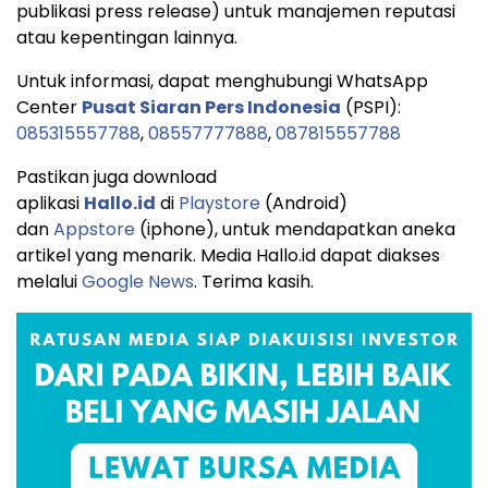
publikasi press release) untuk manajemen reputasi
atau kepentingan lainnya.
Untuk informasi, dapat menghubungi WhatsApp
Center
Pusat Siaran Pers Indonesia
(PSPI):
085315557788
,
08557777888
,
087815557788
Pastikan juga download
aplikasi
Hallo.id
di
Playstore
(Android)
dan
Appstore
(iphone), untuk mendapatkan aneka
artikel yang menarik. Media Hallo.id dapat diakses
melalui
Google News
. Terima kasih.