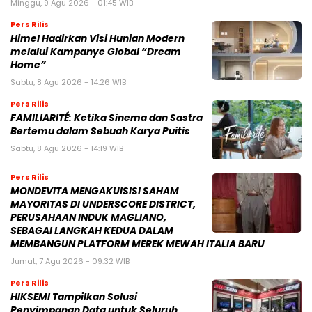
Minggu, 9 Agu 2026 - 01:45 WIB
Pers Rilis
Himel Hadirkan Visi Hunian Modern
melalui Kampanye Global “Dream
Home”
Sabtu, 8 Agu 2026 - 14:26 WIB
Pers Rilis
FAMILIARITÉ: Ketika Sinema dan Sastra
Bertemu dalam Sebuah Karya Puitis
Sabtu, 8 Agu 2026 - 14:19 WIB
Pers Rilis
MONDEVITA MENGAKUISISI SAHAM
MAYORITAS DI UNDERSCORE DISTRICT,
PERUSAHAAN INDUK MAGLIANO,
SEBAGAI LANGKAH KEDUA DALAM
MEMBANGUN PLATFORM MEREK MEWAH ITALIA BARU
Jumat, 7 Agu 2026 - 09:32 WIB
Pers Rilis
HIKSEMI Tampilkan Solusi
Penyimpanan Data untuk Seluruh