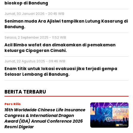
bioskop di Bandung
Jumat, 30 Januari 2026 - 20:45 WIB
Seniman muda Ara Ajisiwi tampilkan Lutung Kasarung di
Bandung.
Selasa, 2 September 2025 - 11:52 WIB
Acil Bimbo wafat dan dimakamkan di pemakaman
keluarga Cipageran Cimahi.
Jumat, 22 Agustus 2025 - 09:46 WIB
Enam titik untuk lokasi evakuasi jika terjadi gempa
Selasar Lembang di Bandung.
BERITA TERBARU
Pers Rilis
16th Worldwide Chinese Life Insurance
Congress & International Dragon
Award (IDA) Annual Conference 2026
Resmi Digelar