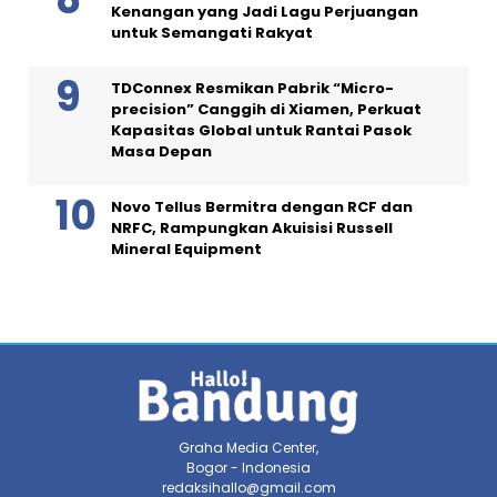
Kenangan yang Jadi Lagu Perjuangan
untuk Semangati Rakyat
TDConnex Resmikan Pabrik “Micro-
precision” Canggih di Xiamen, Perkuat
Kapasitas Global untuk Rantai Pasok
Masa Depan
Novo Tellus Bermitra dengan RCF dan
NRFC, Rampungkan Akuisisi Russell
Mineral Equipment
Graha Media Center,
Bogor - Indonesia
redaksihallo@gmail.com