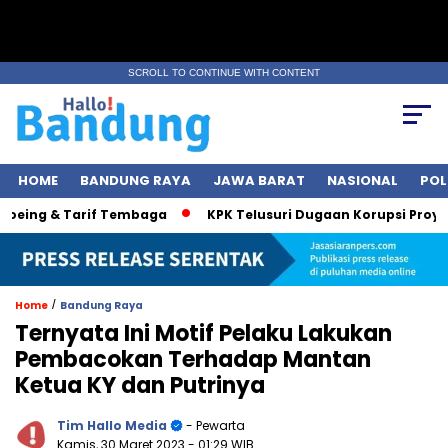
SCROLL TO CONTINUE WITH CONTENT
HOME
BANDUNG RAYA
JAWA BARAT
NASIONAL
POL
eing & Tarif Tembaga
KPK Telusuri Dugaan Korupsi Proyek Ja
/
Home
Bandung Raya
Ternyata Ini Motif Pelaku Lakukan
Pembacokan Terhadap Mantan
Ketua KY dan Putrinya
Tim Hallo Media
- Pewarta
Kamis, 30 Maret 2023
- 01:29 WIB