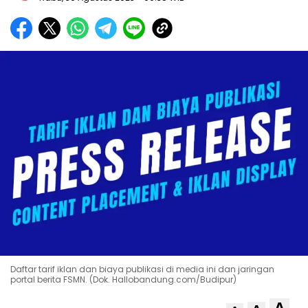
Daftar tarif iklan dan biaya publikasi di media ini dan jaringan
portal berita FSMN. (Dok. Hallobandung.com/Budipur)