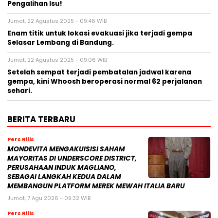
Pengalihan Isu!
Jumat, 22 Agustus 2025 - 09:46 WIB
Enam titik untuk lokasi evakuasi jika terjadi gempa
Selasar Lembang di Bandung.
Jumat, 22 Agustus 2025 - 09:06 WIB
Setelah sempat terjadi pembatalan jadwal karena
gempa, kini Whoosh beroperasi normal 62 perjalanan
sehari.
BERITA TERBARU
Pers Rilis
MONDEVITA MENGAKUISISI SAHAM
MAYORITAS DI UNDERSCORE DISTRICT,
PERUSAHAAN INDUK MAGLIANO,
SEBAGAI LANGKAH KEDUA DALAM
MEMBANGUN PLATFORM MEREK MEWAH ITALIA BARU
Jumat, 7 Agu 2026 - 09:32 WIB
Pers Rilis