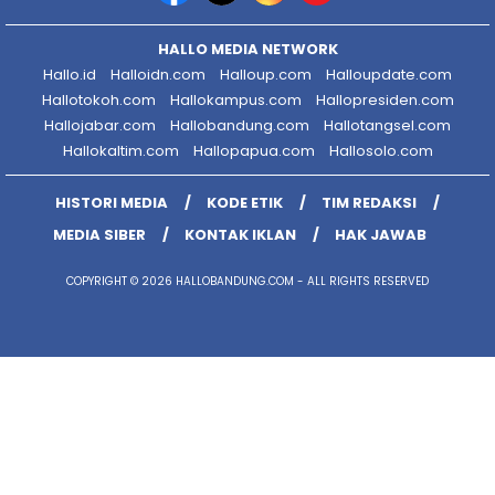
HALLO MEDIA NETWORK
Hallo.id
Halloidn.com
Halloup.com
Halloupdate.com
Hallotokoh.com
Hallokampus.com
Hallopresiden.com
Hallojabar.com
Hallobandung.com
Hallotangsel.com
Hallokaltim.com
Hallopapua.com
Hallosolo.com
HISTORI MEDIA
KODE ETIK
TIM REDAKSI
MEDIA SIBER
KONTAK IKLAN
HAK JAWAB
COPYRIGHT © 2026 HALLOBANDUNG.COM - ALL RIGHTS RESERVED