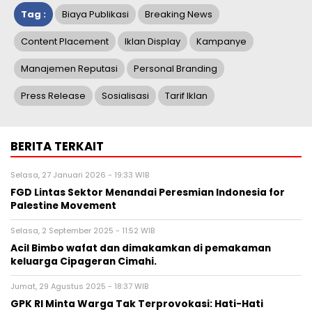
Tag :
Biaya Publikasi
Breaking News
Content Placement
Iklan Display
Kampanye
Manajemen Reputasi
Personal Branding
Press Release
Sosialisasi
Tarif Iklan
BERITA TERKAIT
Selasa, 27 Januari 2026 - 19:33 WIB
FGD Lintas Sektor Menandai Peresmian Indonesia for
Palestine Movement
Selasa, 2 September 2025 - 11:52 WIB
Acil Bimbo wafat dan dimakamkan di pemakaman
keluarga Cipageran Cimahi.
Jumat, 29 Agustus 2025 - 18:37 WIB
GPK RI Minta Warga Tak Terprovokasi: Hati-Hati