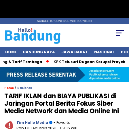
SCROLL TO CONTINUE WITH CONTENT
HOME
BANDUNG RAYA
JAWA BARAT
NASIONAL
POL
 & Tarif Tembaga
KPK Telusuri Dugaan Korupsi Proyek Jalan
/
Home
Nasional
TARIF IKLAN dan BIAYA PUBLIKASI di
Jaringan Portal Berita Fokus Siber
Media Network dan Media Online Ini
Tim Hallo Media
- Pewarta
Rabu, 30 Agustus 2023
- 09:35 WIB