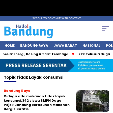
SCROLL TO CONTINUE WITH CONTENT
HOME
BANDUNG RAYA
JAWA BARAT
NASIONAL
POL
esia: Energi, Boeing & Tarif Tembaga
KPK Telusuri Dugaan 
Topik
Tidak Layak Konsumsi
Bandung Raya
Diduga ada makanan tidak layak
konsumsi,342 siswa SMPN Dago
Pojok Bandung keracunan Makanan
Bergizi Gratis .