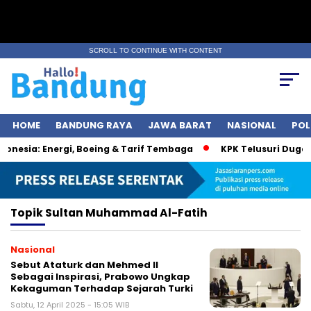
SCROLL TO CONTINUE WITH CONTENT
HOME
BANDUNG RAYA
JAWA BARAT
NASIONAL
POL
nesia: Energi, Boeing & Tarif Tembaga
KPK Telusuri Dugaan
Topik
Sultan Muhammad Al-Fatih
Nasional
Sebut Ataturk dan Mehmed II
Sebagai Inspirasi, Prabowo Ungkap
Kekaguman Terhadap Sejarah Turki
Sabtu, 12 April 2025 - 15:05 WIB