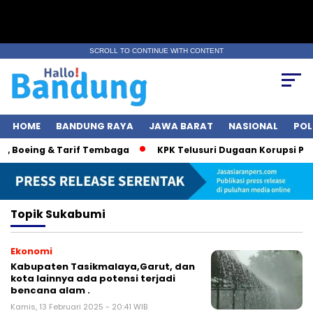
SCROLL TO CONTINUE WITH CONTENT
HOME
BANDUNG RAYA
JAWA BARAT
NASIONAL
POL
, Boeing & Tarif Tembaga
KPK Telusuri Dugaan Korupsi Proy
Topik
Sukabumi
Ekonomi
Kabupaten Tasikmalaya,Garut, dan
kota lainnya ada potensi terjadi
bencana alam .
Kamis, 13 Februari 2025 - 20:41 WIB