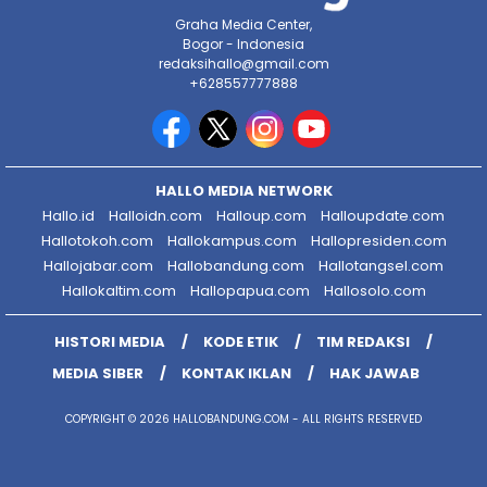
Graha Media Center,
Bogor - Indonesia
redaksihallo@gmail.com
+628557777888
HALLO MEDIA NETWORK
Hallo.id
Halloidn.com
Halloup.com
Halloupdate.com
Hallotokoh.com
Hallokampus.com
Hallopresiden.com
Hallojabar.com
Hallobandung.com
Hallotangsel.com
Hallokaltim.com
Hallopapua.com
Hallosolo.com
HISTORI MEDIA
KODE ETIK
TIM REDAKSI
MEDIA SIBER
KONTAK IKLAN
HAK JAWAB
COPYRIGHT © 2026 HALLOBANDUNG.COM - ALL RIGHTS RESERVED