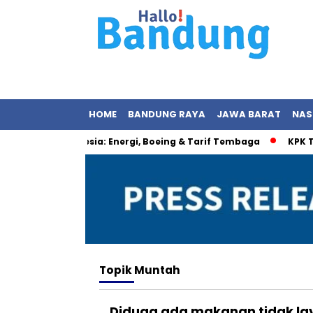
HOME
BANDUNG RAYA
JAWA BARAT
NAS
aru AS–Indonesia: Energi, Boeing & Tarif Tembaga
KPK Telu
Topik
Muntah
Diduga ada makanan tidak la