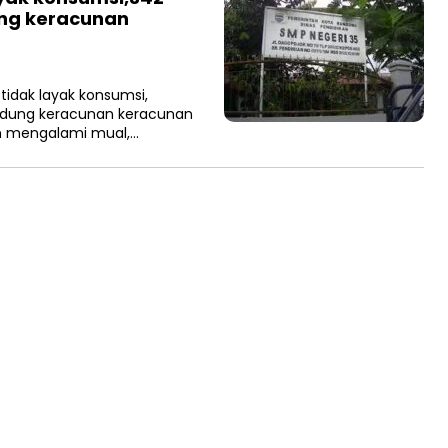
ng keracunan
idak layak konsumsi,
ndung keracunan keracunan
an mengalami mual,…