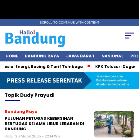
SCROLL TO CONTINUE WITH CONTENT
HOME
BANDUNG RAYA
JAWA BARAT
NASIONAL
POL
sia: Energi, Boeing & Tarif Tembaga
KPK Telusuri Dugaan K
Topik
Dudy Prayudi
Bandung Raya
PULUHAN PETUGAS KEBERSIHAN
BERTUGAS SELAMA LIBUR LEBARAN DI
BANDUNG
Rabu, 26 Maret 2025 - 22:14 WIB