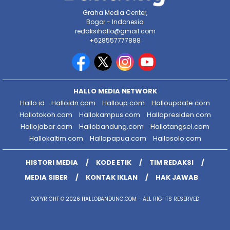
Graha Media Center,
Bogor - Indonesia
redaksihallo@gmail.com
+628557777888
HALLO MEDIA NETWORK
Hallo.id
Halloidn.com
Halloup.com
Halloupdate.com
Hallotokoh.com
Hallokampus.com
Hallopresiden.com
Hallojabar.com
Hallobandung.com
Hallotangsel.com
Hallokaltim.com
Hallopapua.com
Hallosolo.com
HISTORI MEDIA
KODE ETIK
TIM REDAKSI
MEDIA SIBER
KONTAK IKLAN
HAK JAWAB
COPYRIGHT © 2026 HALLOBANDUNG.COM - ALL RIGHTS RESERVED