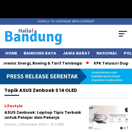
SCROLL TO CONTINUE WITH CONTENT
HOME
BANDUNG RAYA
JAWA BARAT
NASIONAL
POL
nesia: Energi, Boeing & Tarif Tembaga
KPK Telusuri Dugaan
Topik
ASUS Zenbook S 14 OLED
Lifestyle
ASUS Zenbook: Laptop Tipis Terbaik
untuk Pelajar dan Pekerja
Selasa, 3 Desember 2024 - 15:11 WIB