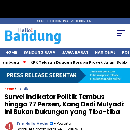
SCROLL TO CONTINUE WITH CONTENT
HOME
BANDUNG RAYA
JAWA BARAT
NASIONAL
POL
baga
KPK Telusuri Dugaan Korupsi Proyek Jalan, Bobby Nasut
/
Home
Politik
Survei Indikator Politik Tembus
hingga 77 Persen, Kang Dedi Mulyadi:
Ini Bukan Dukungan yang Tiba-tiba
Tim Hallo Media
- Pewarta
Sabtu, 14 September 2024
- 15:36 WIB