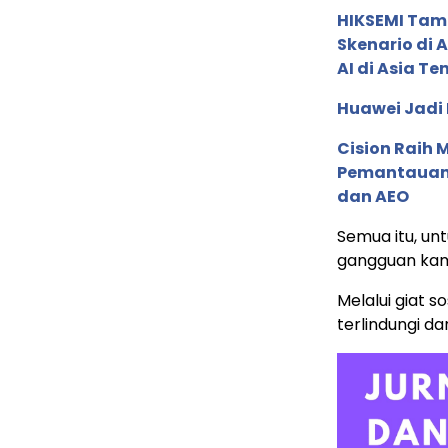
HIKSEMI Tam
Skenario di
AI di Asia T
Huawei Jadi
Cision Raih
Pemantauan d
dan AEO
Semua itu, un
gangguan kam
Melalui giat s
terlindungi da