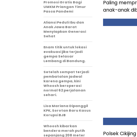
Paling mempri
Promosi Gratis Bagi
UMKM Priangan Timur
anak-anak di
Pasca Pandemi
Aliansi Peduli Ibu dan
Anak Jawa Barat
Menyiapkan Generasi
Sehat
Enam titik untuk lokasi
evakuasi jika terjadi
gempa Selasar
Lembang di Bandung.
Setelah sempat terjadi
pembatalan jadwal
karena gempa, kini
Whoosh beroperasi
normal 62 perjalanan
sehari.
Lisa Mariana Dipanggil
KPK, Sorotan Baru Kasus
Korupsi BJB
Whoosh kibarkan
bendera merah putih
Polsek Cikijin
sepanjang 208 meter