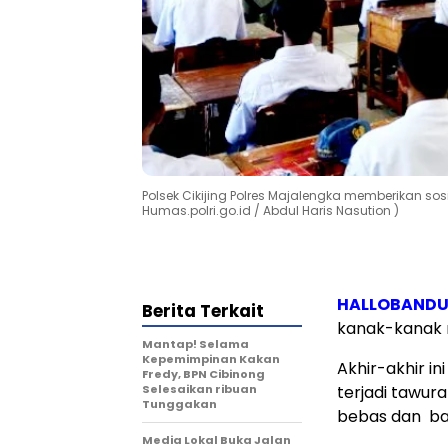
Polsek Cikijing Polres Majalengka memberikan sos
Humas.polri.go.id / Abdul Haris Nasution )
HALLOBAND
Berita Terkait
kanak-kanak 
Mantap! Selama
Kepemimpinan Kakan
Akhir-akhir i
Fredy, BPN Cibinong
Selesaikan ribuan
terjadi tawur
Tunggakan
bebas dan bal
Media Lokal Buka Jalan