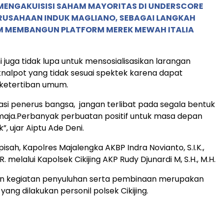
MENGAKUISISI SAHAM MAYORITAS DI UNDERSCORE
ERUSAHAAN INDUK MAGLIANO, SEBAGAI LANGKAH
M MEMBANGUN PLATFORM MEREK MEWAH ITALIA
 juga tidak lupa untuk mensosialisasikan larangan
alpot yang tidak sesuai spektek karena dapat
ketertiban umum.
asi penerus bangsa, jangan terlibat pada segala bentuk
maja.Perbanyak perbuatan positif untuk masa depan
k”, ujar Aiptu Ade Deni.
isah, Kapolres Majalengka AKBP Indra Novianto, S.I.K.,
HR. melalui Kapolsek Cikijing AKP Rudy Djunardi M, S.H., M.H.
n kegiatan penyuluhan serta pembinaan merupakan
 yang dilakukan personil polsek Cikijing.