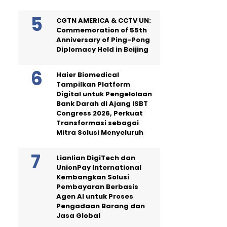
CGTN AMERICA & CCTV UN:
Commemoration of 55th
Anniversary of Ping-Pong
Diplomacy Held in Beijing
Haier Biomedical
Tampilkan Platform
Digital untuk Pengelolaan
Bank Darah di Ajang ISBT
Congress 2026, Perkuat
Transformasi sebagai
Mitra Solusi Menyeluruh
Lianlian DigiTech dan
UnionPay International
Kembangkan Solusi
Pembayaran Berbasis
Agen AI untuk Proses
Pengadaan Barang dan
Jasa Global