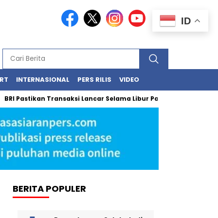
ID
RT
INTERNASIONAL
PERS RILIS
VIDEO
stikan Transaksi Lancar Selama Libur Panjang Lewat BRImo dan A
BERITA POPULER