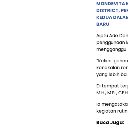
MONDEVITA 
DISTRICT, P
KEDUA DALA
BARU
Aiptu Ade Deni
penggunaan kn
mengganggu 
“Kalian gener
kenakalan re
yang lebih bai
Di tempat terp
M.H., M.Si., CP
Ia mengataka
kegiatan rutin
Baca Juga: