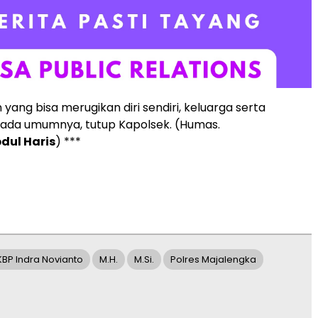
 yang bisa merugikan diri sendiri, keluarga serta
ada umumnya, tutup Kapolsek. (Humas.
dul Haris
) ***
BP Indra Novianto
M.H.
M.Si.
Polres Majalengka