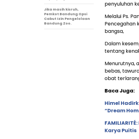
penyuluhan ke
Jika masih kisruh,
Pemkot Bandung Opsi
Melalui Ps. Pa
Cabut Izin Pengelolaan
Pencegahan k
Bandung Zoo.
bangsa,
Dalam kesempa
tentang kenak
Menurutnya, a
bebas, tawura
obat terlaran
Baca Juga:
Himel Hadirk
“Dream Hom
FAMILIARITÉ
Karya Puitis