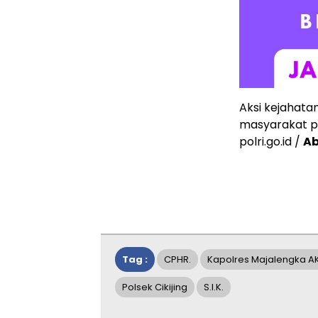
Aksi kejahatan
masyarakat p
polri.go.id /
Ab
Tag :
CPHR.
Kapolres Majalengka AK
Polsek Cikijing
S.I.K.