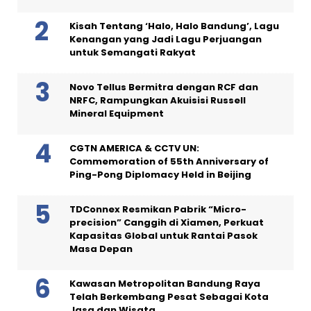
Kisah Tentang ‘Halo, Halo Bandung’, Lagu
Kenangan yang Jadi Lagu Perjuangan
untuk Semangati Rakyat
Novo Tellus Bermitra dengan RCF dan
NRFC, Rampungkan Akuisisi Russell
Mineral Equipment
CGTN AMERICA & CCTV UN:
Commemoration of 55th Anniversary of
Ping-Pong Diplomacy Held in Beijing
TDConnex Resmikan Pabrik “Micro-
precision” Canggih di Xiamen, Perkuat
Kapasitas Global untuk Rantai Pasok
Masa Depan
Kawasan Metropolitan Bandung Raya
Telah Berkembang Pesat Sebagai Kota
Jasa dan Wisata