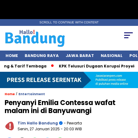
SCROLL TO CONTINUE WITH CONTENT
HOME
BANDUNG RAYA
JAWA BARAT
NASIONAL
POL
ng & Tarif Tembaga
KPK Telusuri Dugaan Korupsi Proyek Jal
/
Home
Entertainment
Penyanyi Emilia Contessa wafat
malam ini di Banyuwangi
Tim Hallo Bandung
- Pewarta
Senin, 27 Januari 2025
- 20:03 WIB