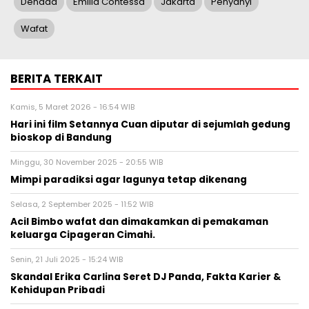
Denada
Emilia Contessa
Jakarta
Penyanyi
Wafat
BERITA TERKAIT
Kamis, 5 Maret 2026 - 16:54 WIB
Hari ini film Setannya Cuan diputar di sejumlah gedung
bioskop di Bandung
Minggu, 30 November 2025 - 20:55 WIB
Mimpi paradiksi agar lagunya tetap dikenang
Selasa, 2 September 2025 - 11:52 WIB
Acil Bimbo wafat dan dimakamkan di pemakaman
keluarga Cipageran Cimahi.
Senin, 21 Juli 2025 - 15:24 WIB
Skandal Erika Carlina Seret DJ Panda, Fakta Karier &
Kehidupan Pribadi