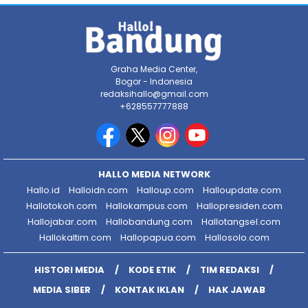
Graha Media Center,
Bogor - Indonesia
redaksihallo@gmail.com
+628557777888
HALLO MEDIA NETWORK
Hallo.id
Halloidn.com
Halloup.com
Halloupdate.com
Hallotokoh.com
Hallokampus.com
Hallopresiden.com
Hallojabar.com
Hallobandung.com
Hallotangsel.com
Hallokaltim.com
Hallopapua.com
Hallosolo.com
HISTORI MEDIA
KODE ETIK
TIM REDAKSI
MEDIA SIBER
KONTAK IKLAN
HAK JAWAB