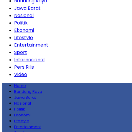
Bandung Raya
Jawa Barat
Nasional
Politik
Ekonomi
Lifestyle
Entertainment
Sport
Internasional
Pers Rilis
Video
Home
Bandung Raya
Jawa Barat
Nasional
Politik
Ekonomi
Lifestyle
Entertainment