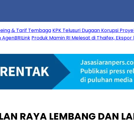
oeing & Tarif Tembaga
KPK Telusuri Dugaan Korupsi Proyek
n AgenBRILink
Produk Mamin RI Melesat di Thaifex, Ekspor
ALAN RAYA LEMBANG DAN L