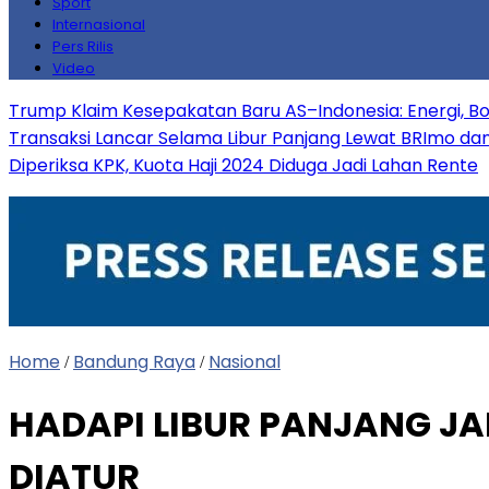
Sport
Internasional
Pers Rilis
Video
Trump Klaim Kesepakatan Baru AS–Indonesia: Energi, B
Transaksi Lancar Selama Libur Panjang Lewat BRImo da
Diperiksa KPK, Kuota Haji 2024 Diduga Jadi Lahan Rente
Home
Bandung Raya
Nasional
/
/
HADAPI LIBUR PANJANG J
DIATUR