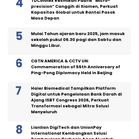
TDConnex Resmikan Pabrik “Micro-
precision” Canggih di Xiamen, Perkuat
Kapasitas Global untuk Rantai Pasok
Masa Depan
Mulai Tahun ajaran baru 2025, jam masuk
sekolah pukul 06.30 pagi dan Sabtu dan
Minggu Libur.
CGTN AMERICA & CCTV UN:
Commemoration of 55th Anniversary of
Ping-Pong Diplomacy Held in Beijing
Haier Biomedical Tampilkan Platform
Digital untuk Pengelolaan Bank Darah di
Ajang ISBT Congress 2026, Perkuat
Transformasi sebagai Mitra Solusi
Menyeluruh
Lianlian DigiTech dan UnionPay
International Kembangkan Solusi