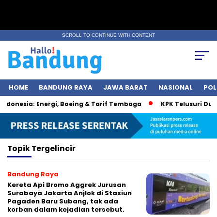
SCROLL TO CONTINUE WITH CONTENT
HOME
BANDUNG RAYA
JAWA BARAT
NASIONAL
POL
donesia: Energi, Boeing & Tarif Tembaga
KPK Telusuri Duga
Topik
Tergelincir
Bandung Raya
Kereta Api Bromo Aggrek Jurusan
Surabaya Jakarta Anjlok di Stasiun
Pagaden Baru Subang, tak ada
korban dalam kejadian tersebut.