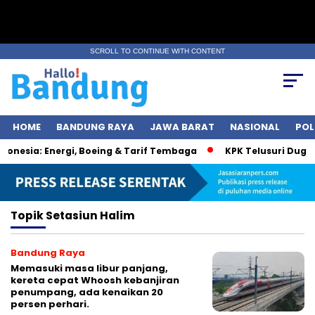
SCROLL TO CONTINUE WITH CONTENT
HOME
BANDUNG RAYA
JAWA BARAT
NASIONAL
POL
nesia: Energi, Boeing & Tarif Tembaga
KPK Telusuri Dugaan
Topik
Setasiun Halim
Bandung Raya
Memasuki masa libur panjang,
kereta cepat Whoosh kebanjiran
penumpang, ada kenaikan 20
persen perhari.