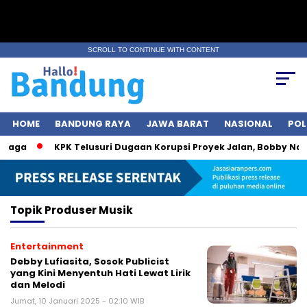
SCROLL TO CONTINUE WITH CONTENT
HOME
BANDUNG RAYA
JAWA BARAT
NASIONAL
POL
mbaga
KPK Telusuri Dugaan Korupsi Proyek Jalan, Bobby Nasu
Topik
Produser Musik
Entertainment
Debby Lufiasita, Sosok Publicist
yang Kini Menyentuh Hati Lewat Lirik
dan Melodi
Jumat, 10 Januari 2025 - 02:10 WIB