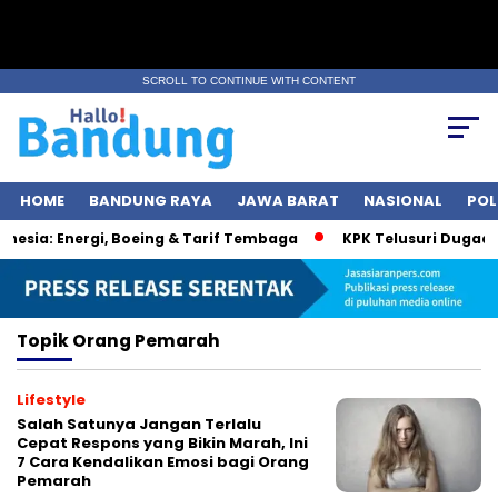
SCROLL TO CONTINUE WITH CONTENT
HOME
BANDUNG RAYA
JAWA BARAT
NASIONAL
POL
esia: Energi, Boeing & Tarif Tembaga
KPK Telusuri Dugaan 
Topik
Orang Pemarah
Lifestyle
Salah Satunya Jangan Terlalu
Cepat Respons yang Bikin Marah, Ini
7 Cara Kendalikan Emosi bagi Orang
Pemarah